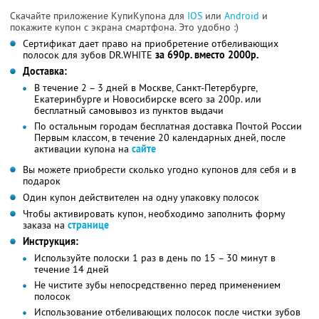
Скачайте приложение КупиКупона для
IOS
или
Android
и
покажите купон с экрана смартфона. Это удобно :)
Сертификат дает право на приобретение отбеливающих
полосок для зубов DR.WHITE
за 690р. вместо 2000р.
Доставка:
В течение 2 – 3 дней в Москве, Санкт-Петербурге,
Екатеринбурге и Новосибирске всего за 200р. или
бесплатный самовывоз из пунктов выдачи
По остальным городам бесплатная доставка Почтой России
Первым классом, в течение 20 календарных дней, после
активации купона на
сайте
Вы можете приобрести сколько угодно купонов для себя и в
подарок
Один купон действителен на одну упаковку полосок
Чтобы активировать купон, необходимо заполнить форму
заказа на
странице
Инструкция:
Используйте полоски 1 раз в день по 15 – 30 минут в
течение 14 дней
Не чистите зубы непосредственно перед применением
полосок
Использование отбеливающих полосок после чистки зубов