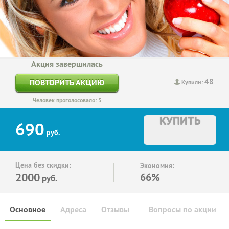
Акция завершилась
48
ПОВТОРИТЬ АКЦИЮ
Купили:
Человек проголосовало: 5
КУПИТЬ
690
руб.
Цена без скидки:
Экономия:
2000
66%
руб.
Основное
Адреса
Отзывы
Вопросы по акции