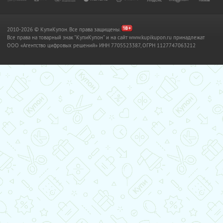
2010-2026 © КупиКупон. Все права защищены.
Все права на товарный знак "КупиКупон" и на сайт www.kupikupon.ru принадлежат
OOO «Агентство цифровых решений» ИНН 7705523387, ОГРН 1127747063212