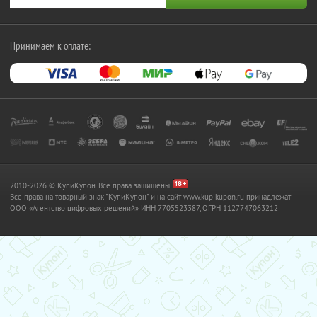
Принимаем к оплате:
2010-2026 © КупиКупон. Все права защищены.
Все права на товарный знак "КупиКупон" и на сайт www.kupikupon.ru принадлежат
OOO «Агентство цифровых решений» ИНН 7705523387, ОГРН 1127747063212