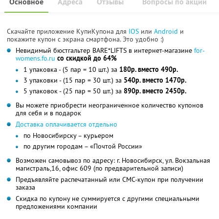
Основное
Адреса
Отзывы
Вопросы по акции
Скачайте приложение КупиКупона для
IOS
или
Android
и
покажите купон с экрана смартфона. Это удобно :)
Невидимый бюстгальтер BARE*LIFTS в интернет-магазине
for-
womens.fo.ru
со скидкой до 64%
1 упаковка - (5 пар = 10 шт.) за
180р. вместо 490р.
3 упаковки - (15 пар = 30 шт.) за
540р. вместо 1470р.
5 упаковок - (25 пар = 50 шт.) за
890р. вместо 2450р.
Вы можете приобрести неограниченное количество купонов
для себя и в подарок
Доставка оплачивается отдельно
по Новосибирску – курьером
по другим городам – «Почтой России»
Возможен самовывоз по адресу: г. Новосибирск, ул. Вокзальная
магистраль,16, офис 609 (по предварительной записи)
Предъявляйте распечатанный или СМС-купон при получении
заказа
Скидка по купону не суммируется с другими специальными
предложениями компании