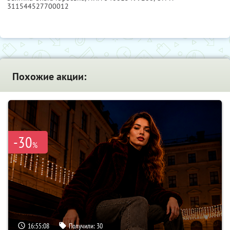
311544527700012
Похожие акции:
-30
%
16:55:07
Получили:
30