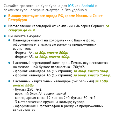
Скачайте приложение КупиКупона для
IOS
или
Android
и
покажите купон с экрана смартфона. Это удобно :)
В акции участвуют все города РФ, кроме Москвы и Санкт-
Петербурга
Изготовление календарей от компании «Империя Сервис»
со
скидкой до 60%
.
Вы можете выбрать:
Календарь-магнит на холодильник с Вашим фото,
оформленным в красивую рамку из предложенных
вариантов:
- Формат А4.
за 80р. вместо
200р.
- Формат А3.
за 160р. вместо
400р.
Настенный перекидной календарь. Печать осуществляется
на мелованной бумаге плотностью 170г/м2.
- формат календаря А4 (13 страниц)
за 400р. вместо
900р.
- формат календаря А3 (13 страниц)
за 666р. вместо
1500р.
Настенный квартальный календарь (3-х блочный)
за 150р.
вместо
350р.
- бумага 250 г/м2,
- верхний блок А4 с ламинацией
- календарная сетка 12 листов 2+0, бумага 80 г/м2;
- 3 металлические пружины, кольцо; курсор.
- оформление 1 фотографии в рамку из предложенных
вариантов. <>