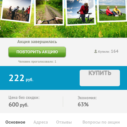
Акция завершилась
164
ПОВТОРИТЬ АКЦИЮ
Купили:
Человек проголосовало: 1
КУПИТЬ
222
руб.
Цена без скидки:
Экономия:
600
63%
руб.
Основное
Адреса
Отзывы
Вопросы по акции