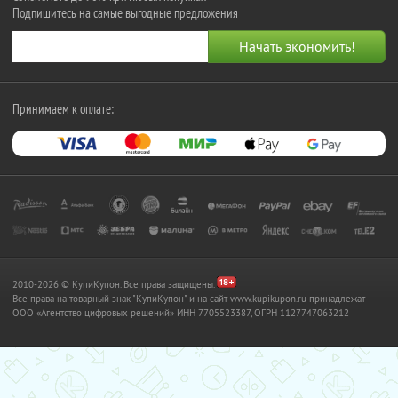
Подпишитесь на самые выгодные предложения
Принимаем к оплате:
2010-2026 © КупиКупон. Все права защищены.
Все права на товарный знак "КупиКупон" и на сайт www.kupikupon.ru принадлежат
OOO «Агентство цифровых решений» ИНН 7705523387, ОГРН 1127747063212