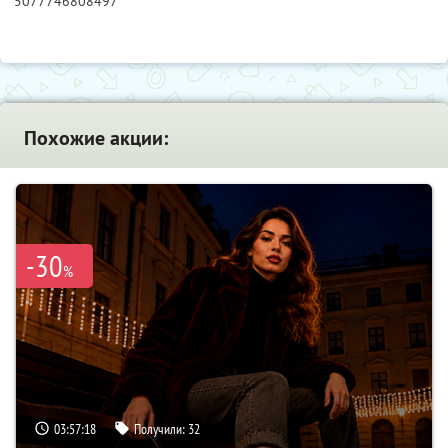
5077746808497
Похожие акции:
-30
%
03:57:17
Получили:
32