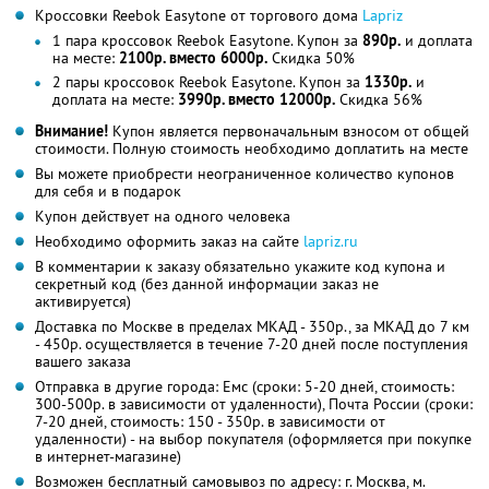
Кроссовки Reebok Easytone от торгового дома
Lapriz
1 пара кроссовок Reebok Easytone. Купон за
890р.
и доплата
на месте:
2100р. вместо 6000р.
Скидка 50%
2 пары кроссовок Reebok Easytone. Купон за
1330р.
и
доплата на месте:
3990р. вместо 12000р.
Скидка 56%
Внимание!
Купон является первоначальным взносом от общей
стоимости. Полную стоимость необходимо доплатить на месте
Вы можете приобрести неограниченное количество купонов
для себя и в подарок
Купон действует на одного человека
Необходимо оформить заказ на сайте
lapriz.ru
В комментарии к заказу обязательно укажите код купона и
секретный код (без данной информации заказ не
активируется)
Доставка по Москве в пределах МКАД - 350р., за МКАД до 7 км
- 450р. осуществляется в течение 7-20 дней после поступления
вашего заказа
Отправка в другие города: Емс (сроки: 5-20 дней, стоимость:
300-500р. в зависимости от удаленности), Почта России (сроки:
7-20 дней, стоимость: 150 - 350р. в зависимости от
удаленности) - на выбор покупателя (оформляется при покупке
в интернет-магазине)
Возможен бесплатный самовывоз по адресу: г. Москва, м.