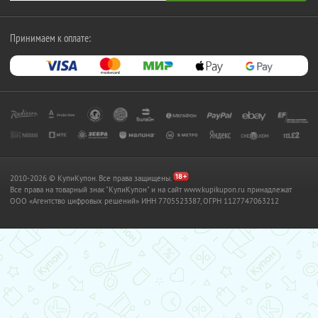
Принимаем к оплате:
2010-2026 © КупиКупон. Все права защищены.
Все права на товарный знак "КупиКупон" и на сайт www.kupikupon.ru принадлежат
OOO «Агентство цифровых решений» ИНН 7705523387, ОГРН 1127747063212