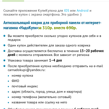
Скачайте приложение КупиКупона для
IOS
или
Android
и
покажите купон с экрана смартфона. Это удобно :)
Антискользящий коврик для приборной панели от интернет-
магазина «НадоКупи»
за
310р.
вместо
690
р.
Вы можете приобрести сколько угодно купонов для себя и в
подарок
Один купон действителен для заказа одного коврика
Доставка осуществляется бесплатно в течение
15–20 рабочих
дней
с момента отправления. Все зависит от региона
Упаковка товара занимает
1–4 дня
После приобретения купона необходимо отправить на e-mail
carnadokupi@yandex.ru:
номер купона
ФИО
почтовый индекс
адрес (область, город, улица, дом и квартира)
номер телефона (желательно сотовый)
название товара или ссылку на него