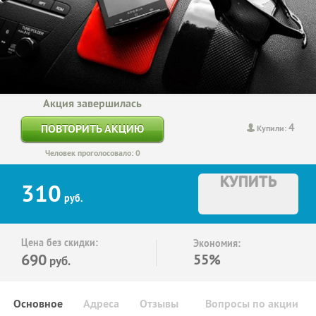
Акция завершилась
4
ПОВТОРИТЬ АКЦИЮ
Купили:
Человек проголосовало: 0
КУПИТЬ
310
руб.
Цена без скидки:
Экономия:
690
55%
руб.
Основное
Адреса
Отзывы
Вопросы по акции