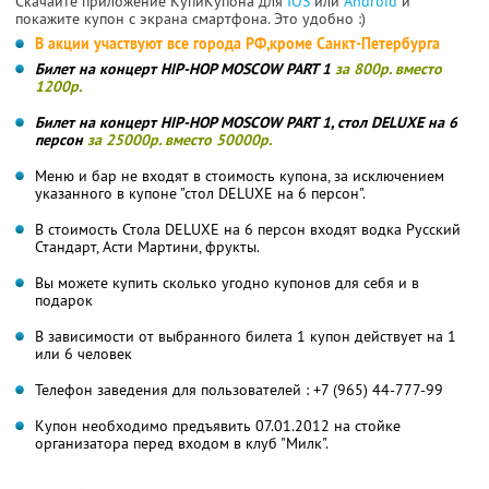
Скачайте приложение КупиКупона для
IOS
или
Android
и
покажите купон с экрана смартфона. Это удобно :)
В акции участвуют все города РФ,кроме Санкт-Петербурга
Билет на концерт HIP-HOP MOSCOW PART 1
за 800р. вместо
1200р.
Билет на концерт HIP-HOP MOSCOW PART 1, стол DELUXE на 6
персон
за 25000р. вместо 50000р.
Меню и бар не входят в стоимость купона, за исключением
указанного в купоне "стол DELUXE на 6 персон".
В стоимость Стола DELUXE на 6 персон входят водка Русский
Стандарт, Асти Мартини, фрукты.
Вы можете купить сколько угодно купонов для себя и в
подарок
В зависимости от выбранного билета 1 купон действует на 1
или 6 человек
Телефон заведения для пользователей : +7 (965) 44-777-99
Купон необходимо предъявить 07.01.2012 на стойке
организатора перед входом в клуб "Милк".