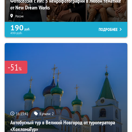
Фотосессия с ИИ: 5 нейрофотографий в любой тематике
от New Dream Works
Россия
190
ПОДРОБНЕЕ
руб.
490
руб.
-51
%
16:13:40
Купили:
2
Автобусный тур в Великий Новгород от туроператора
«ХохломаТур»