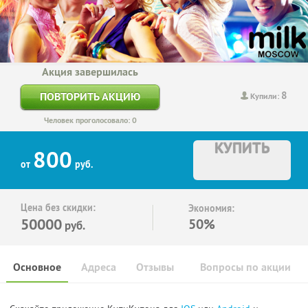
Акция завершилась
8
ПОВТОРИТЬ АКЦИЮ
Купили:
Человек проголосовало: 0
КУПИТЬ
800
от
руб.
Цена без скидки:
Экономия:
50000
50%
руб.
Основное
Адреса
Отзывы
Вопросы по акции