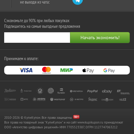
не выходя из чата:
Сэкономьте до 90% при любых покупках
Подпишитесь на самые выгодные предложения
Принимаем к оплате:
2010-2026 © КупиКупон. Все права защищены.
Все права на товарный знак "КупиКупон" и на сайт www.kupikupon.ru принадлежат
OOO «Агентство цифровых решений» ИНН 7705523387, ОГРН 1127747063212