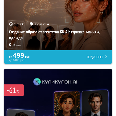
16:13:40
Купили:
64
Создание образа от агентства KK AI: стрижка, макияж,
одежда
Россия
499
ПОДРОБНЕЕ
от
руб.
до
6400
руб.
-61
%