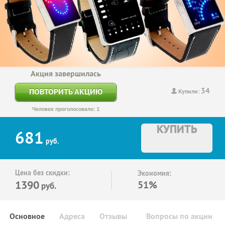
Акция завершилась
34
ПОВТОРИТЬ АКЦИЮ
Купили:
Человек проголосовало: 1
КУПИТЬ
681
руб.
Цена без скидки:
Экономия:
1390
51%
руб.
Основное
Адреса
Отзывы
Вопросы по акции