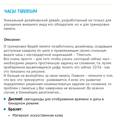
ЧАСЫ TIBERIUM
Уникальный дизайнерский девайс, разработанный не только для
улучшения внешнего вида его обладателя, но и для тренировки
памяти.
Описание:
О тренеровке Вашей памяти позаботились дизайнеры, создавшие
доступные каждому по цене и привлекающие своим стильным
видом часы с нестандартной индикацией – Tiberium.
Все очень просто – для того чтобы узнать «который сейчас час» -
необходимо решить простенькую задачку на сложение, т.е. путем
прибавления высветившихся цифр понять что сейчас 10:56 - как
это показано на рисунке.
И больше не волнуйтесь за свою память. Главное – помните о том,
что все, что тренируется - развивается. А если это развитие
подкреплено решением незамысловатых задачек на сложение, то
проблем с памятью у Вас наверняка не возникнет. Во всяком
случае, в ближайшие десятилетия…
Дисплей:
светодиоды для отображения времени и даты в
бинарном режиме
Браслет:
Материал:
искусственная кожа