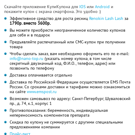
Скачайте приложение КупиКупона для
IOS
или
Android
и
покажите купон с экрана смартфона. Это удобно :)
Эффективное средство для роста ресниц
Renokin Lash Lash
за
1790р. вместо 3600р.
Вы можете приобрести неограниченное количество купонов
для себя и в подарок
Предъявляйте распечатанный или СМС-купон при получении
товара
Чтобы сделать заказ, вам необходимо оформить его по e-mail:
info@nano-top.ru
(указать номер купона, в том числе
секретный двузначный код, Ф.И.О., телефон, адрес) или
позвонить по телефону
Доставка оплачивается отдельно
Доставка по Российской Федерации осуществляется EMS Почта
России. Со сроками доставки и тарифами можно ознакомиться
на сайте
www.emspost.ru
Возможен самовывоз по адресу: Санкт-Петербург, Шуваловский
пр., д. 74, к.1, корпус 1
Противопоказания: беременность, индивидуальная
непереносимость компонентов препарата
Скидка по купону не суммируется с другими специальными
предложениями компании
Прайс-лист