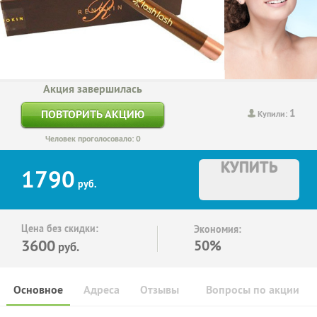
Акция завершилась
1
ПОВТОРИТЬ АКЦИЮ
Купили:
Человек проголосовало: 0
КУПИТЬ
1790
руб.
Цена без скидки:
Экономия:
3600
50%
руб.
Основное
Адреса
Отзывы
Вопросы по акции