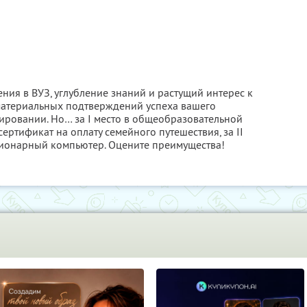
ения в ВУЗ, углубление знаний и растущий интерес к
материальных подтверждений успеха вашего
тировании. Но… за I место в общеобразовательной
ртификат на оплату семейного путешествия, за II
тационарный компьютер. Оцените преимущества!