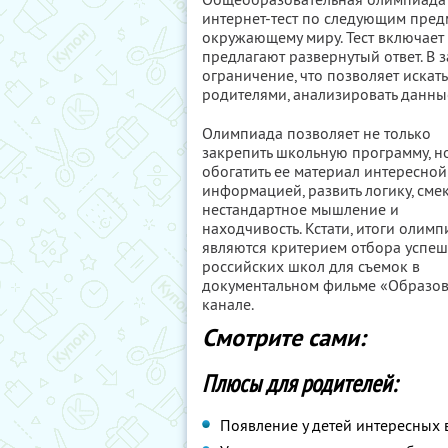
интернет-тест по следующим предм
окружающему миру. Тест включает 
предлагают развернутый ответ. В 
ограничение, что позволяет искать 
родителями, анализировать данны
Олимпиада позволяет не только
закрепить школьную программу, н
обогатить ее материал интересной
информацией, развить логику, смек
нестандартное мышление и
находчивость. Кстати, итоги олим
являются критерием отбора успе
российских школ для съемок в
документальном фильме «Образов
канале.
Смотрите сами:
Плюсы для родителей:
Появление у детей интересных 