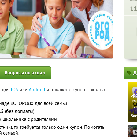
1
Вопросы по акции
Д
а для
IOS
или
Android
и покажите купон с экрана
Бро
пол
иаде «ОГОРОД» для всей семьи
Пу
15
(без доплаты)
Бе
о школьника с родителями
тник), то требуется только один купон. Помогать
й семьей!