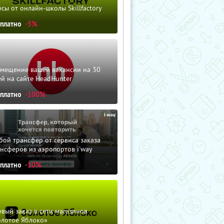
сы от онлайн-школы Skillfactory
сплатно
-5%
змещение вашей вакансии на 30
й на сайте HeadHunter
сплатно
-100%
ой трансфер от сервиса заказа
нсферов из аэропортов i'way
сплатно
-10%
вый заказ в сети магазинов
олотое Яблоко»