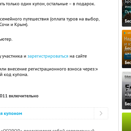
Бро
ь только один купон, остальные – в подарок.
ино
Пу
у семейного путешествия (оплата туров на выбор,
Бе
Сочи и Крым).
ьютер.
Бе
шк
 участника и
зарегистрироваться
на сайте
Бе
или внесение регистрационного взноса через:»
й код купона.
Ра
«Э
2011 включительно
Бе
ся купоном
 «ОГОРОД» представляет собой современный