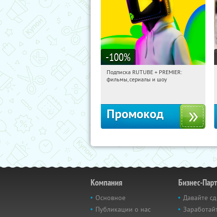
-100
%
Подписка RUTUBE + PREMIER:
14:50:05
Получили:
3
фильмы, сериалы и шоу
Россия
Промокод
Компания
Бизнес-Пар
Основное
Давайте сд
Публикации о нас
Заработайт