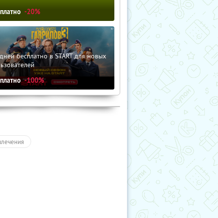
сплатно
-20%
дней бесплатно в START для новых
льзователей
сплатно
-100%
влечения