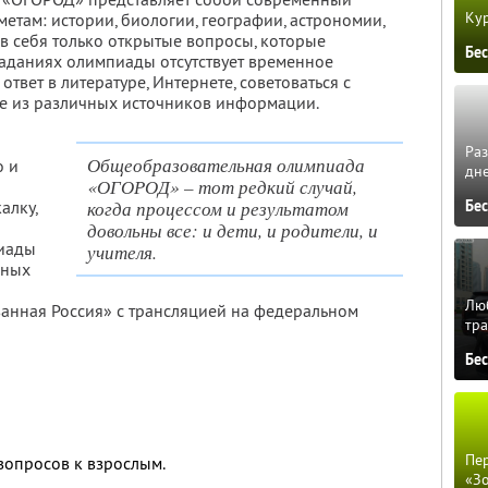
Кур
етам: истории, биологии, географии, астрономии,
в себя только открытые вопросы, которые
Бе
заданиях олимпиады отсутствует временное
ответ в литературе, Интернете, советоваться с
е из различных источников информации.
Ра
Общеобразовательная олимпиада
о и
дне
«ОГОРОД» – тот редкий случай,
алку,
когда процессом и результатом
Бе
довольны все: и дети, и родители, и
пиады
учителя.
шных
Люб
анная Россия» с трансляцией на федеральном
тра
Бе
Пер
вопросов к взрослым.
«З