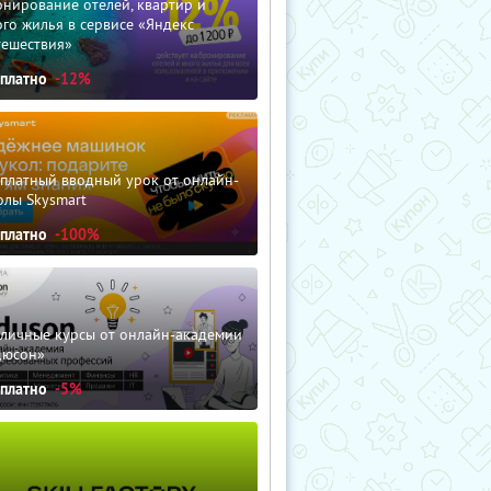
нирование отелей, квартир и
го жилья в сервисе «Яндекс
тешествия»
сплатно
-12%
сплатный вводный урок от онлайн-
олы Skysmart
сплатно
-100%
зличные курсы от онлайн-академии
дюсон»
сплатно
-5%