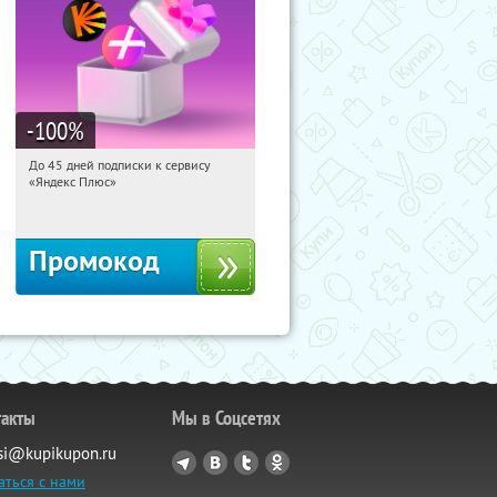
-100
%
До 45 дней подписки к сервису
14:50:05
Получили:
19
«Яндекс Плюс»
Россия
Промокод
такты
Мы в Соцсетях
si@kupikupon.ru
аться с нами