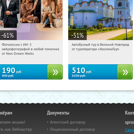
-61
%
-51
%
Фотосессия с ИИ: 5
Автобусный тур в Великий Новгород
14:50:05
Купили:
10
14:50:05
Купили:
2
нейрофотографий в любой тематике
от туроператора «ХохломаТур»
Сенная площадь
Россия
от New Dream Works
190
510
руб.
руб.
490
руб.
5190
руб.
тнёрам
Документы
Кон
елаем акцию!
Агентский договор
spro
е, как Вебмастер
Лицензионный договор
Связ