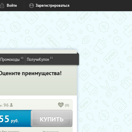
Войти
Зарегистрироваться
48
83
Промокоды
ПолучиКупон
 Оцените преимущества!
96
(0)
и:
55
КУПИТЬ
руб.
 без скидки: