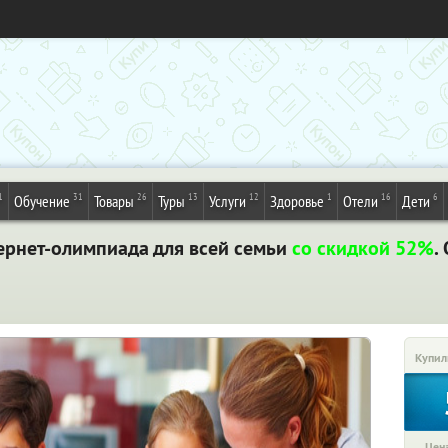
1
31
26
13
12
1
16
6
Обучение
Товары
Туры
Услуги
Здоровье
Отели
Дети
рнет-олимпиада для всей семьи
со скидкой 52%
.
Купил
Цена