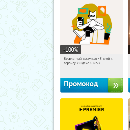
-100
%
Бесплатный доступ до 45 дней к
14:50:05
Получи первым!
сервису «Яндекс Книги»
Россия
Промокод