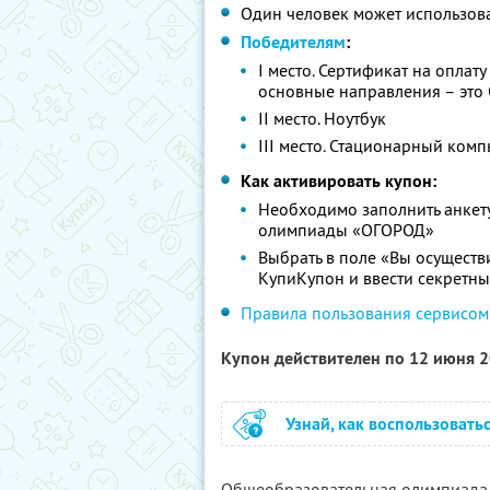
Один человек может использоват
Победителям
:
I место. Сертификат на оплат
основные направления – это 
II место. Ноутбук
III место. Стационарный комп
Как активировать купон:
Необходимо заполнить анкету
олимпиады «ОГОРОД»
Выбрать в поле «Вы осуществ
КупиКупон и ввести секретны
Правила пользования сервисом
Купон действителен по 12 июня 
Узнай, как воспользовать
Общеобразовательная олимпиада