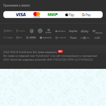
Принимаем к оплате:
2010-2026 © КупиКупон. Все права защищены.
Все права на товарный знак "КупиКупон" и на сайт www.kupikupon.ru принадлежат
OOO «Агентство цифровых решений» ИНН 7705523387, ОГРН 1127747063212