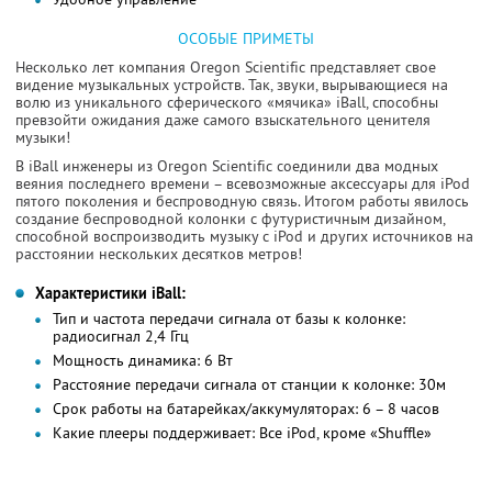
ОСОБЫЕ ПРИМЕТЫ
Несколько лет компания Oregon Scientific представляет свое
видение музыкальных устройств. Так, звуки, вырывающиеся на
волю из уникального сферического «мячика» iBall, способны
превзойти ожидания даже самого взыскательного ценителя
музыки!
В iBall инженеры из Oregon Scientific соединили два модных
веяния последнего времени – всевозможные аксессуары для iPod
пятого поколения и беспроводную связь. Итогом работы явилось
создание беспроводной колонки с футуристичным дизайном,
способной воспроизводить музыку с iPod и других источников на
расстоянии нескольких десятков метров!
Характеристики iBall:
Тип и частота передачи сигнала от базы к колонке:
радиосигнал 2,4 Ггц
Мощность динамика: 6 Вт
Расстояние передачи сигнала от станции к колонке: 30м
Срок работы на батарейках/аккумуляторах: 6 – 8 часов
Какие плееры поддерживает: Все iPod, кроме «Shuffle»