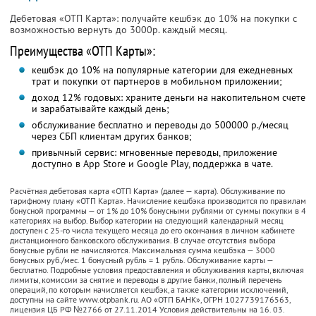
Дебетовая «ОТП Карта»: получайте кешбэк до 10% на покупки с
возможностью вернуть до 3000р. каждый месяц.
Преимущества «ОТП Карты»:
кешбэк до 10% на популярные категории для ежедневных
трат и покупки от партнеров в мобильном приложении;
доход 12% годовых: храните деньги на накопительном счете
и зарабатывайте каждый день;
обслуживание бесплатно и переводы до 500000 р./месяц
через СБП клиентам других банков;
привычный сервис: мгновенные переводы, приложение
доступно в App Store и Google Play, поддержка в чате.
Расчётная дебетовая карта «ОТП Карта» (далее — карта). Обслуживание по
тарифному плану «ОТП Карта». Начисление кешбэка производится по правилам
бонусной программы — от 1% до 10% бонусными рублями от суммы покупки в 4
категориях на выбор. Выбор категории на следующий календарный месяц
доступен с 25-го числа текущего месяца до его окончания в личном кабинете
дистанционного банковского обслуживания. В случае отсутствия выбора
бонусные рубли не начисляются. Максимальная cумма кешбэка — 3000
бонусных руб./мес. 1 бонусный рубль = 1 рубль. Обслуживание карты —
бесплатно. Подробные условия предоставления и обслуживания карты, включая
лимиты, комиссии за снятие и переводы в другие банки, полный перечень
операций, по которым начисляется кешбэк, а также категории исключений,
доступны на сайте www.otpbank.ru. АО «ОТП БАНК», ОГРН 1027739176563,
лицензия ЦБ РФ №2766 от 27.11.2014 Условия действительны на 16. 03.