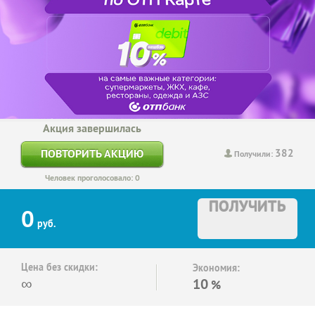
Акция завершилась
382
ПОВТОРИТЬ АКЦИЮ
Получили:
Человек проголосовало: 0
ПОЛУЧИТЬ
0
руб.
Цена без скидки:
Экономия:
∞
10
%