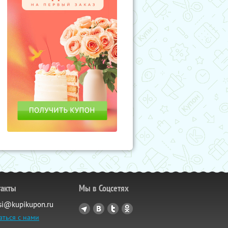
такты
Мы в Соцсетях
si@kupikupon.ru
аться с нами