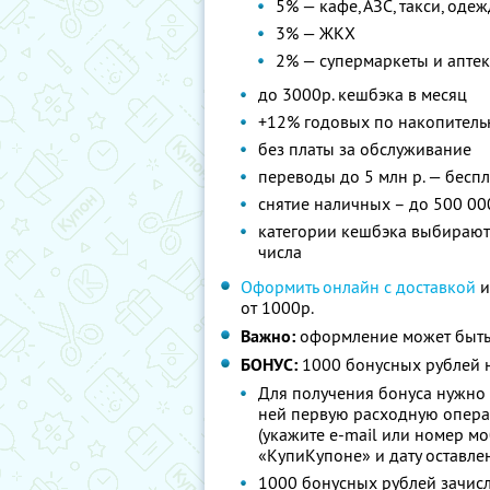
5% — кафе, АЗС, такси, оде
3% — ЖКХ
2% — супермаркеты и апте
до 3000р. кешбэка в месяц
+12% годовых по накопитель
без платы за обслуживание
переводы до 5 млн р. — бесп
снятие наличных – до 500 00
категории кешбэка выбираютс
числа
Оформить онлайн с доставкой
и
от 1000р.
Важно:
оформление может быть
БОНУС:
1000 бонусных рублей н
Для получения бонуса нужно 
ней первую расходную опера
(укажите e-mail или номер м
«КупиКупоне» и дату оставле
1000 бонусных рублей зачисл