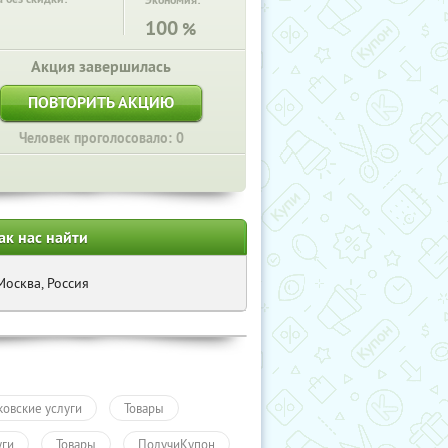
Экономия:
100
%
Акция завершилась
ПОВТОРИТЬ АКЦИЮ
Человек проголосовало: 0
ак нас найти
Москва, Россия
ковские услуги
Товары
уги
Товары
ПолучиКупон