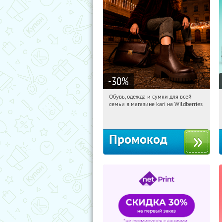
-30
%
Обувь, одежда и сумки для всей
17:29:07
Получи первым!
семьи в магазине kari на Wildberries
Россия
Промокод