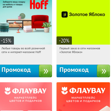
-15
%
-20
%
Любые товары во всей розничной
Первый заказ в сети магазинов
17:29:07
Получили:
83
17:29:07
Получи первым!
сети и интернет-магазине Hoff
«Золотое Яблоко»
Москва, 1-й Волоколамский проезд,
Россия
10с1
Промокод
Промокод