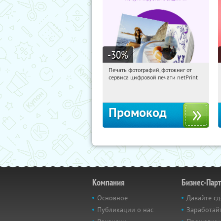
-30
%
Печать фотографий, фотокниг от
17:29:07
Получили:
4
сервиса цифровой печати netPrint
Россия
Промокод
Компания
Бизнес-Пар
Основное
Давайте сд
Публикации о нас
Заработайт