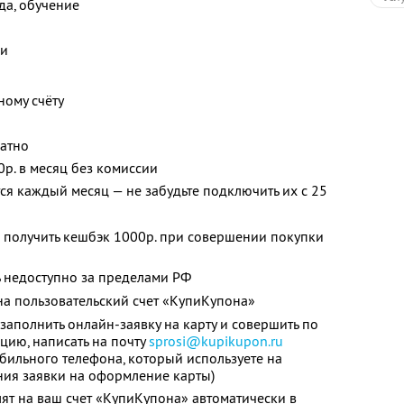
жда, обучение
ки
ному счёту
латно
0р. в месяц без комиссии
я каждый месяц — не забудьте подключить их с 25
 получить кешбэк 1000р. при совершении покупки
 недоступно за пределами РФ
а пользовательский счет «КупиКупона»
заполнить онлайн-заявку на карту и совершить по
цию, написать на почту
sprosi@kupikupon.ru
обильного телефона, который используете на
ния заявки на оформление карты)
ят на ваш счет «КупиКупона» автоматически в