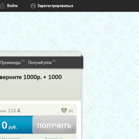
Войти
Зарегистрироваться
49
84
Промокоды
ПолучиКупон
 верните 1000р. + 1000
220
(0)
или:
0
ПОЛУЧИТЬ
руб.
 без скидки: