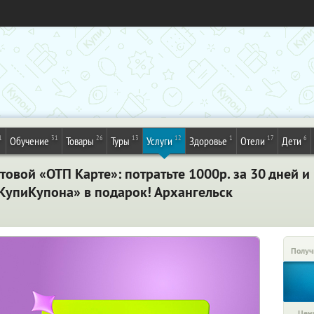
1
31
26
13
12
1
17
6
Обучение
Товары
Туры
Услуги
Здоровье
Отели
Дети
товой «ОТП Карте»: потратьте 1000р. за 30 дней и
«КупиКупона» в подарок! Архангельск
Получ
Цена