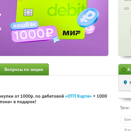
∞
Вопросы по акции
К
окупки от 1000р. по дебетовой
«ОТП Карте»
+ 1000
пона» в подарок!
Теги:
Бан
Усл