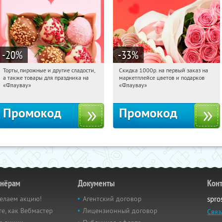
-20
%
-33
%
Торты, пирожные и другие сладости,
Скидка 1000р. на первый заказ на
17:29:07
Получили:
6
17:29:07
Получили:
18
а также товары для праздника на
маркетплейсе цветов и подарков
Россия
Россия
«Флаувау»
«Флаувау»
Промокод
Промокод
тнёрам
Документы
Кон
елаем акцию!
Агентский договор
spro
е, как Вебмастер
Лицензионный договор
Связ