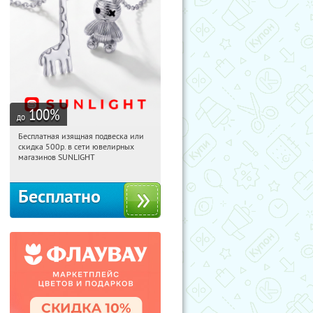
100
%
до
Бесплатная изящная подвеска или
17:29:07
Получили:
73
скидка 500р. в сети ювелирных
Россия
магазинов SUNLIGHT
Бесплатно