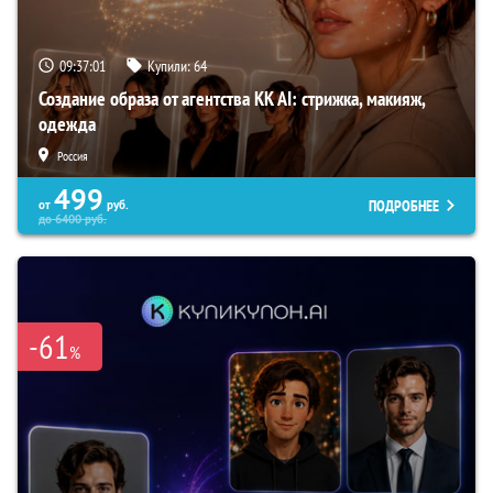
09:37:00
Купили:
64
Создание образа от агентства KK AI: стрижка, макияж,
одежда
Россия
499
ПОДРОБНЕЕ
от
руб.
до
6400
руб.
-61
%