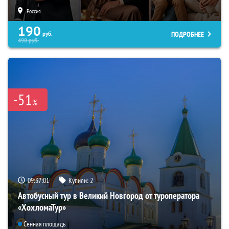
Россия
190
ПОДРОБНЕЕ
руб.
490
руб.
-51
%
09:37:00
Купили:
2
Автобусный тур в Великий Новгород от туроператора
«ХохломаТур»
Сенная площадь