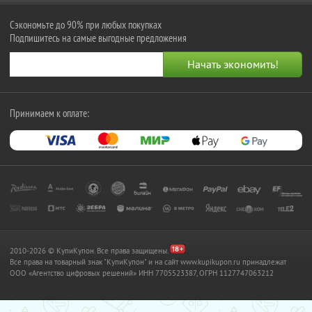
Сэкономьте до 90% при любых покупках
Подпишитесь на самые выгодные предложения
Принимаем к оплате:
2010-2026 © КупиКупон. Все права защищены.
Все права на товарный знак "КупиКупон" и на сайт www.kupikupon.ru принадлежат
OOO «Агентство цифровых решений» ИНН 7705523387, ОГРН 1127747063212