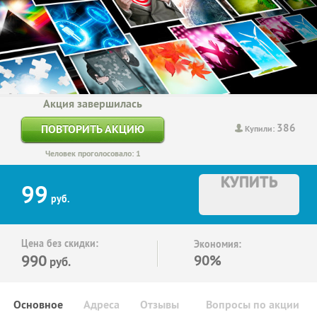
Акция завершилась
386
ПОВТОРИТЬ АКЦИЮ
Купили:
Человек проголосовало: 1
КУПИТЬ
99
руб.
Цена без скидки:
Экономия:
990
90%
руб.
Основное
Адреса
Отзывы
Вопросы по акции