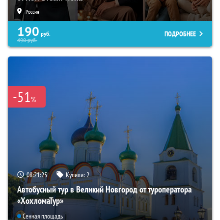
Россия
190
ПОДРОБНЕЕ
руб.
490
руб.
-51
%
08:21:23
Купили:
2
Автобусный тур в Великий Новгород от туроператора
«ХохломаТур»
Сенная площадь