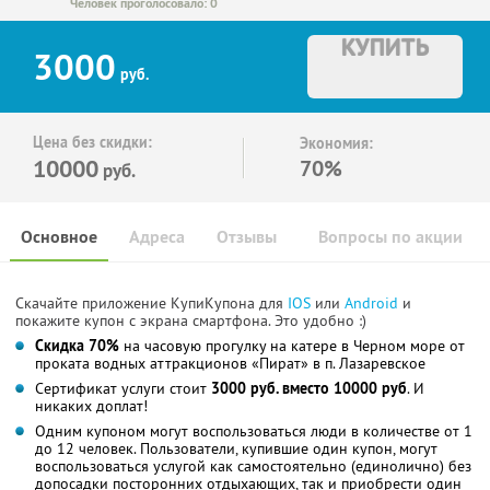
Человек проголосовало: 0
КУПИТЬ
3000
руб.
Цена без скидки:
Экономия:
10000
70%
руб.
Основное
Адреса
Отзывы
Вопросы по акции
Скачайте приложение КупиКупона для
IOS
или
Android
и
покажите купон с экрана смартфона. Это удобно :)
Скидка 70%
на часовую прогулку на катере в Черном море от
проката водных аттракционов «Пират» в п. Лазаревское
Сертификат услуги стоит
3000 руб. вместо 10000 руб
. И
никаких доплат!
Одним купоном могут воспользоваться люди в количестве от 1
до 12 человек. Пользователи, купившие один купон, могут
воспользоваться услугой как самостоятельно (единолично) без
допосадки посторонних отдыхающих, так и приобрести один