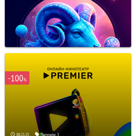
-100
%
08:21:23
Получили:
3