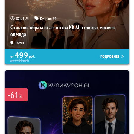
08:21:23
Купили:
64
Создание образа от агентства KK AI: стрижка, макияж,
одежда
Россия
499
ПОДРОБНЕЕ
от
руб.
до
6400
руб.
-61
%