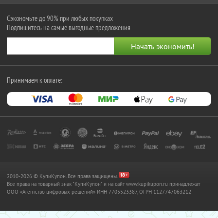
Сэкономьте до 90% при любых покупках
Подпишитесь на самые выгодные предложения
Принимаем к оплате:
2010-2026 © КупиКупон. Все права защищены.
Все права на товарный знак "КупиКупон" и на сайт www.kupikupon.ru принадлежат
OOO «Агентство цифровых решений» ИНН 7705523387, ОГРН 1127747063212