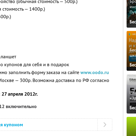
ойство (обычная стоимость — 500р.)
Бро
ино
 стоимость — 1400р.)
Пу
00р.)
Бе
Бе
шк
планшет
о купонов для себя и в подарок
Бе
мо заполнить форму заказа на сайте
www.oodo.ru
оскве — 300р. Возможна доставка по РФ согласно
Ра
с 27 апреля 2012г.
«Э
012 включительно
Бе
ся купоном