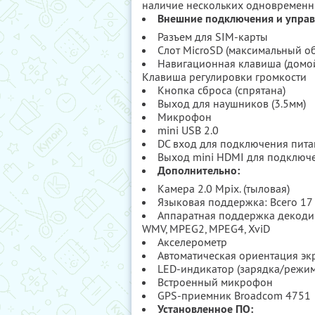
наличие нескольких одновремен
Внешние подключения и управ
Разъем для SIM-карты
Слот MicroSD (максимальный об
Навигационная клавиша (домой
Клавиша регулировки громкости
Кнопка сброса (спрятана)
Выход для наушников (3.5мм)
Микрофон
mini USB 2.0
DC вход для подключения пита
Выход mini HDMI для подключе
Дополнительно:
Камера 2.0 Mpix. (тыловая)
Языковая поддержка: Всего 17 
Аппаратная поддержка декодир
WMV, MPEG2, MPEG4, XviD
Акселерометр
Автоматическая ориентация эк
LED-индикатор (зарядка/режим
Встроенный микрофон
GPS-приемник Broadcom 4751
Установленное ПО: