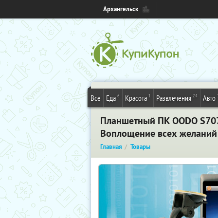
Архангельск
6
1
24
Все
Еда
Красота
Развлечения
Авто
Планшетный ПК OODO S707 
Воплощение всех желаний 
Главная
Товары