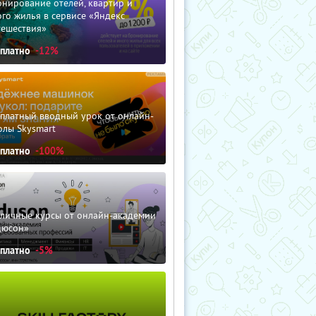
нирование отелей, квартир и
го жилья в сервисе «Яндекс
тешествия»
сплатно
-12%
сплатный вводный урок от онлайн-
олы Skysmart
сплатно
-100%
зличные курсы от онлайн-академии
дюсон»
сплатно
-5%