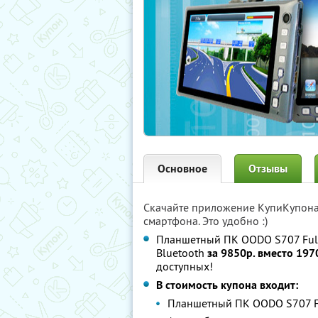
Основное
Отзывы
Скачайте приложение КупиКупон
смартфона. Это удобно :)
Планшетный ПК OODO S707 Full
Bluetooth
за 9850р. вместо 197
доступных!
В стоимость купона входит:
Планшетный ПК OODO S707 Fu