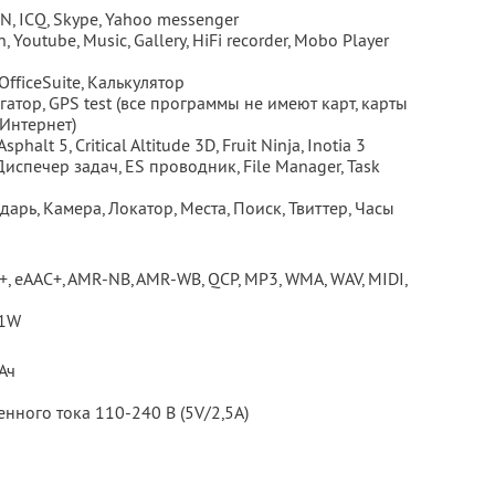
N, ICQ, Skype, Yahoo messenger
 Youtube, Music, Gallery, HiFi recorder, Mobo Player
fficeSuite, Калькулятор
атор, GPS test (все программы не имеют карт, карты
Интернет)
phalt 5, Critical Altitude 3D, Fruit Ninja, Inotia 3
Диспечер задач, ES проводник, File Manager, Task
дарь, Камера, Локатор, Места, Поиск, Твиттер, Часы
, eAAC+, AMR-NB, AMR-WB, QCP, MP3, WMA, WAV, MIDI,
/1W
Ач
енного тока 110-240 В (5V/2,5A)