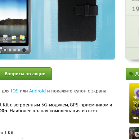
1
Вопросы по акции
Д
а для
IOS
или
Android
и покажите купон с экрана
Бро
пол
 Kit с встроенным 3G-модулем, GPS-приемником и
Пу
00р.
Наиболее полная комплектация из всех
Бе
ll Kit