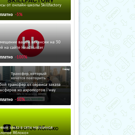
сы от онлайн-школы Skillfactory
сплатно
-5%
змещение вашей вакансии на 30
й на сайте HeadHunter
сплатно
-100%
ой трансфер от сервиса заказа
нсферов из аэропортов i'way
сплатно
-10%
вый заказ в сети магазинов
олотое Яблоко»