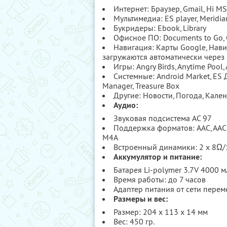
Интернет: Браузер, Gmail, Hi MS
Мультимедиа: ES player, Meridian,
Букридеры: Ebook, Library
Офисное ПО: Documents to Go, O
Навигация: Карты Google, Навиг
загружаются автоматически через 
Игры: Angry Birds, Anytime Pool, As
Системные: Android Market, ES 
Manager, Treasure Box
Другие: Новости, Погода, Кален
Аудио:
Звуковая подсистема AC 97
Поддержка форматов: AAC, AAC+
M4A
Встроенный динамики: 2 x 8Ω
Аккумулятор и питание:
Батарея Li-polymer 3.7V 4000 м
Время работы: до 7 часов
Адаптер питания от сети перем
Размеры и вес:
Размер: 204 x 113 x 14 мм
Вес: 450 гр.