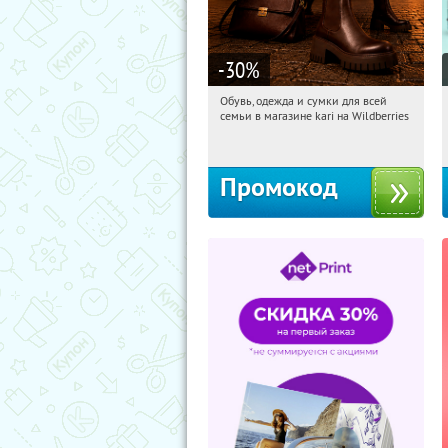
-30
%
Обувь, одежда и сумки для всей
15:55:36
Получили:
32
семьи в магазине kari на Wildberries
Россия
Промокод