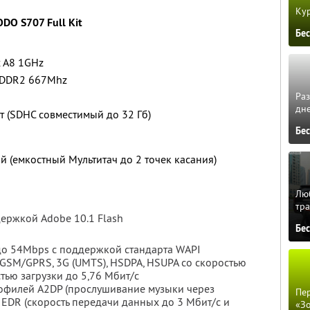
Кур
DO S707 Full Kit
Бе
 A8 1GHz
 DDR2 667Mhz
Ра
дне
т (SDHC совместимый до 32 Гб)
Бе
й (емкостный Мультитач до 2 точек касания)
Люб
тра
держкой Adobe 10.1 Flash
Бе
 до 54Mbps с поддержкой стандарта WAPI
SM/GPRS, 3G (UMTS), HSDPA, HSUPA со скоростью
тью загрузки до 5,76 Мбит/с
рофилей A2DP (прослушивание музыки через
Пер
EDR (скорость передачи данных до 3 Мбит/с и
«З