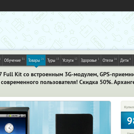
1
31
26
13
12
1
16
6
Обучение
Товары
Туры
Услуги
Здоровье
Отели
Дети
Full Kit со встроенным 3G-модулем, GPS-приемни
современного пользователя! Скидка 50%. Арханг
Купил
9
Цена