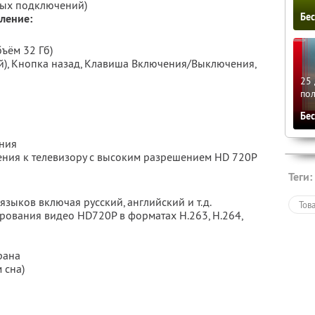
ных подключений)
Бе
ление:
ъём 32 Гб)
), Кнопка назад, Клавиша Включения/Выключения,
25 
по
Бе
ния
ния к телевизору с высоким разрешением HD 720P
Теги:
языков включая русский, английский и т.д.
Тов
ования видео HD720P в форматах H.263, H.264,
рана
 сна)