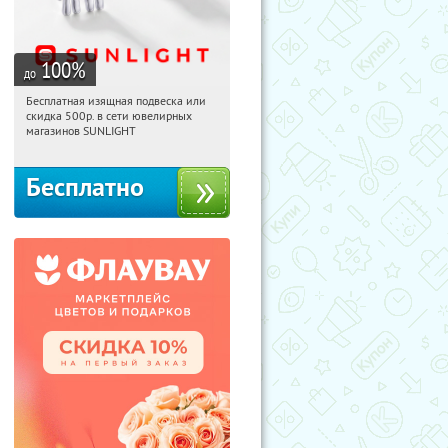
100
%
до
Бесплатная изящная подвеска или
15:55:36
Получили:
74
скидка 500р. в сети ювелирных
Россия
магазинов SUNLIGHT
Бесплатно