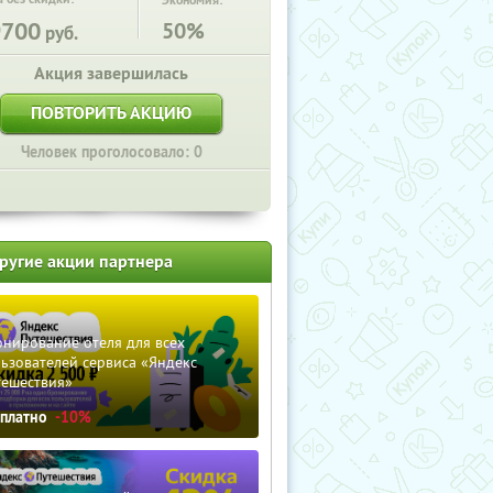
Экономия:
9700
50%
руб.
Акция завершилась
ПОВТОРИТЬ АКЦИЮ
Человек проголосовало: 0
ругие акции партнера
нирование отеля для всех
ьзователей сервиса «Яндекс
тешествия»
сплатно
-10%