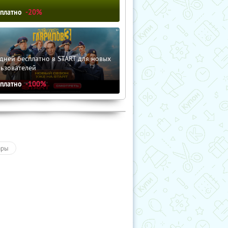
сплатно
-20%
дней бесплатно в START для новых
льзователей
сплатно
-100%
ары