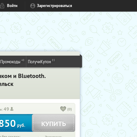
Войти
Зарегистрироваться
48
83
Промокоды
ПолучиКупон
ком и Bluetooth.
ельск
49
(0)
и:
850
КУПИТЬ
руб.
 без скидки: