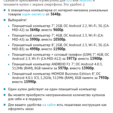
Скачайте приложение КупиКупона для
IOS
или
Android
и
покажите купон с экрана смартфона. Это удобно :)
6 планшетных компьютеров от интернет-магазина уникальных
товаров
super-secret.ru
от
3648р.
Выбирайте!
Планшетный компьютер 7", 2GB, ОС Android 2.2, Wi-Fi, 3G (CA-
MID-A2) за
3648р
. вместо
9600р
.
Планшетный компьютер 7", 4GB, ОС Android 2.3, Wi-Fi (CA-
MID-A3) за
3990р
. вместо
10500р.
Планшетный компьютер 8”, 2GB, ОС Android 2.3, Wi-Fi, 3G (CA-
MID-B3) за
4998р
. вместо
11900р.
Планшетный компьютер + сотовый телефон (GSM) 7", 4GB, OC
Android 2.3, Wi-Fi (CA-MID-A12) за
5977р
. вместо
13900р
.
Планшетный компьютер ANDROID F1 7", ОС Android 4.0.3,
512Mb (RAM), 8GB памяти за
5978р.
вместо
13900р
.
Планшетный компьютер MOMO8 Business Edition 8”, ОС
Android 4.0.1 ICS, 1,2GHz, 512Mb (RAM), 8GB памяти за
7950р
.
вместо
15990р
.
Один купон действует на один планшетный компьютер
Вы можете приобрести неограниченное количество купонов
для себя и в подарок
Для вашего удобства
на сайте
есть пошаговая инструкция как
оформить заказ