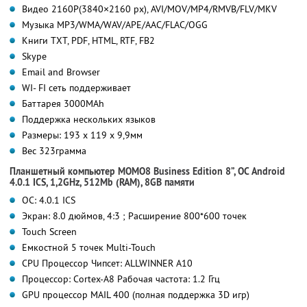
Видео 2160P(3840×2160 px), AVI/MOV/MP4/RMVB/FLV/MKV
Музыка MP3/WMA/WAV/APE/AAC/FLAC/OGG
Книги TXT, PDF, HTML, RTF, FB2
Skype
Email and Browser
WI- FI сеть поддерживает
Баттарея 3000MAh
Поддержка нескольких языков
Размеры: 193 x 119 x 9,9мм
Вес 323грамма
Планшетный компьютер MOMO8 Business Edition 8”, ОС Android
4.0.1 ICS, 1,2GHz, 512Mb (RAM), 8GB памяти
ОС: 4.0.1 ICS
Экран: 8.0 дюймов, 4:3 ; Расширение 800*600 точек
Touch Screen
Емкостной 5 точек Multi-Touch
CPU Процессор Чипсет: ALLWINNER A10
Процессор: Cortex-A8 Рабочая частота: 1.2 Ггц
GPU процессор MAIL 400 (полная поддержка 3D игр)