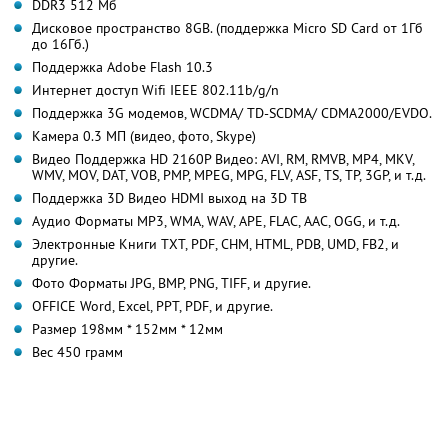
DDR3 512 Мб
Дисковое пространство 8GB. (поддержка Micro SD Card от 1Гб
до 16Гб.)
Поддержка Adobe Flash 10.3
Интернет доступ Wifi IEEE 802.11b/g/n
Поддержка 3G модемов, WCDMA/ TD-SCDMA/ CDMA2000/EVDO.
Камера 0.3 МП (видео, фото, Skype)
Видео Поддержка HD 2160P Видео: AVI, RM, RMVB, MP4, MKV,
WMV, MOV, DAT, VOB, PMP, MPEG, MPG, FLV, ASF, TS, TP, 3GP, и т.д.
Поддержка 3D Видео HDMI выход на 3D ТВ
Аудио Форматы MP3, WMA, WAV, APE, FLAC, AAC, OGG, и т.д.
Электронные Книги TXT, PDF, CHM, HTML, PDB, UMD, FB2, и
другие.
Фото Форматы JPG, BMP, PNG, TIFF, и другие.
OFFICE Word, Excel, PPT, PDF, и другие.
Размер 198мм * 152мм * 12мм
Вес 450 грамм