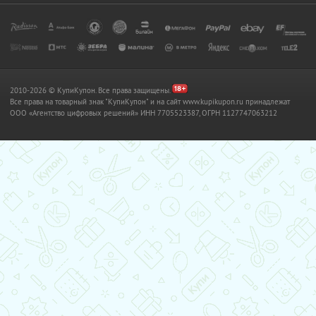
2010-2026 © КупиКупон. Все права защищены.
Все права на товарный знак "КупиКупон" и на сайт www.kupikupon.ru принадлежат
OOO «Агентство цифровых решений» ИНН 7705523387, ОГРН 1127747063212