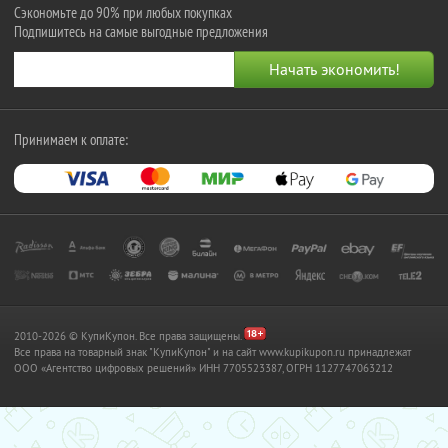
Сэкономьте до 90% при любых покупках
Подпишитесь на самые выгодные предложения
Принимаем к оплате:
2010-2026 © КупиКупон. Все права защищены.
Все права на товарный знак "КупиКупон" и на сайт www.kupikupon.ru принадлежат
OOO «Агентство цифровых решений» ИНН 7705523387, ОГРН 1127747063212