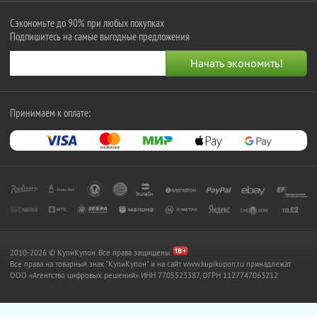
Сэкономьте до 90% при любых покупках
Подпишитесь на самые выгодные предложения
Принимаем к оплате:
2010-2026 © КупиКупон. Все права защищены.
Все права на товарный знак "КупиКупон" и на сайт www.kupikupon.ru принадлежат
OOO «Агентство цифровых решений» ИНН 7705523387, ОГРН 1127747063212