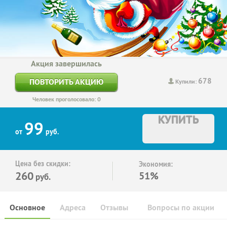
Акция завершилась
678
ПОВТОРИТЬ АКЦИЮ
Купили:
Человек проголосовало: 0
КУПИТЬ
99
от
руб.
Цена без скидки:
Экономия:
260
51%
руб.
Основное
Адреса
Отзывы
Вопросы по акции