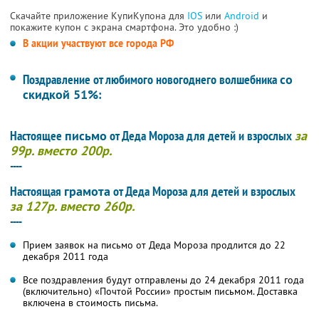
Скачайте приложение КупиКупона для
IOS
или
Android
и
покажите купон с экрана смартфона. Это удобно :)
В акции участвуют все города РФ
Поздравление от любимого новогоднего волшебника
со
скидкой 51%
:
Настоящее
письмо
от Деда Мороза для детей и взрослых
за
99р. вместо 200р.
----
Настоящая
грамота
от Деда Мороза для детей и взрослых
за 127р. вместо 260р.
----
Прием заявок на письмо от Деда Мороза продлится до 22
декабря 2011 года
Все поздравления будут отправлены до 24 декабря 2011 года
(включительно) «Почтой России» простым письмом. Доставка
включена в стоимость письма.