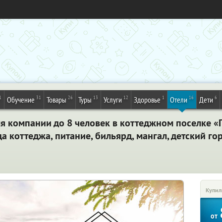
1
31
26
13
12
1
16
6
Обучение
Товары
Туры
Услуги
Здоровье
Отели
Дети
я компании до 8 человек в коттеджном поселке «
 коттеджа, питание, бильярд, мангал, детский гор
Купил
от