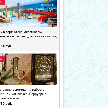
%
х в парк-отеле «Фестиваль»:
ние, аквакомплекс, детская анимация,
i
164
руб.
%
ивание в домике на выбор в
родном комплексе «Терруар» в
ской области
780
руб.