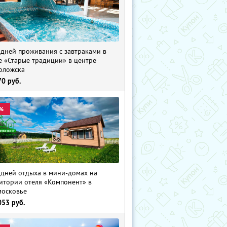
 дней проживания с завтраками в
е «Старые традиции» в центре
оложска
70
руб.
%
 дней отдыха в мини-домах на
итории отеля «Компонент» в
осковье
053
руб.