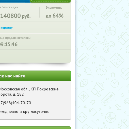
 без скидки:
Экономия:
140800
64%
до
руб.
нца продаж осталось:
:
:
ак нас найти
Московская обл., КП Покровские
ворота, д. 182
+7(968)404-70-70
ежедневно и круглосуточно