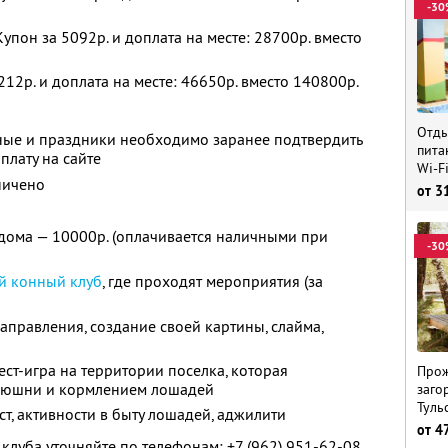
-30
упон за 5092р. и доплата на месте: 28700р. вместо
212р. и доплата на месте: 46650р. вместо 140800р.
Отды
ные и праздники необходимо заранее подтвердить
пита
плату на сайте
Wi-F
ничено
от
3
дома — 10000р. (оплачивается наличными при
-30
й конный клуб
, где проходят мероприятия (за
правления, создание своей картины, слайма,
вест-игра на территории поселка, которая
Прож
нюшни и кормлением лошадей
заго
Туль
ст, активности в быту лошадей, аджилити
от
4
клуба уточняйте по телефонам:
+7 (962) 951-62-08,