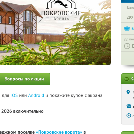
Цена
до
До ко
Вопросы по акции
К
а для
IOS
или
Android
и покажите купон с экрана
а 2026 включительно
теджном поселке
«Покровские ворота»
в