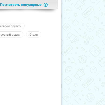
Посмотреть популярные
ковская область
ородный отдых
Отели