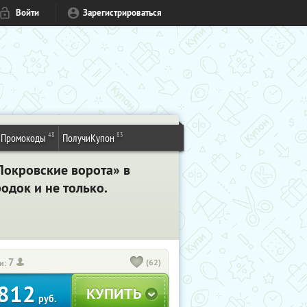
Войти
Зарегистрироваться
48
83
Промокоды
ПолучиКупон
Покровские ворота» в
одок и не только.
7
(62)
и:
812
руб.