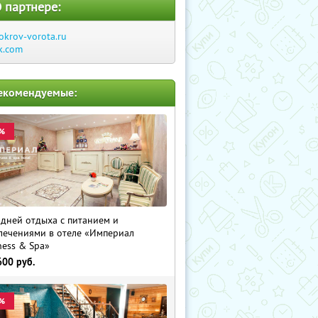
 партнере:
okrov-vorota.ru
k.com
екомендуемые:
%
 дней отдыха с питанием и
лечениями в отеле «Империал
ness & Spa»
600
руб.
%