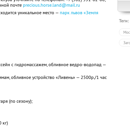
нной почте
precious.horse.land@mail.ru
находится уникальное место —
парк львов «Земля
Теги:
Мос
Заг
ассейн с гидромассажем, обливное ведро-водопад —
ммам, обливное устройство «Ливень» — 2500р./1 час
ря (по сезону);
 кг)