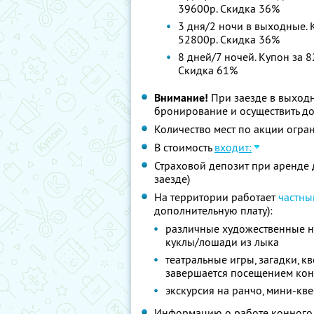
39600р. Скидка 36%
3 дня/2 ночи в выходные. К
52800р. Скидка 36%
8 дней/7 ночей. Купон за 8
Скидка 61%
Внимание!
При заезде в выход
бронирование и осуществить до
Количество мест по акции огра
В стоимость
входит:
Страховой депозит при аренде 
заезде)
На территории работает
частны
дополнительную плату):
различные художественные на
куклы/лошади из лыка
театральные игры, загадки, к
завершается посещением ко
экскурсия на ранчо, мини-кве
Информацию о работе конного 