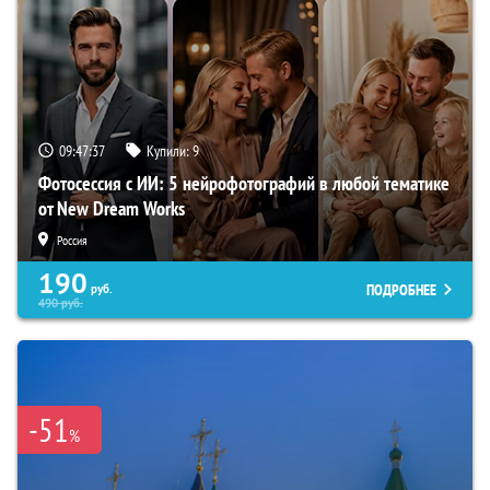
09:47:36
Купили:
9
Фотосессия с ИИ: 5 нейрофотографий в любой тематике
от New Dream Works
Россия
190
ПОДРОБНЕЕ
руб.
490
руб.
-51
%