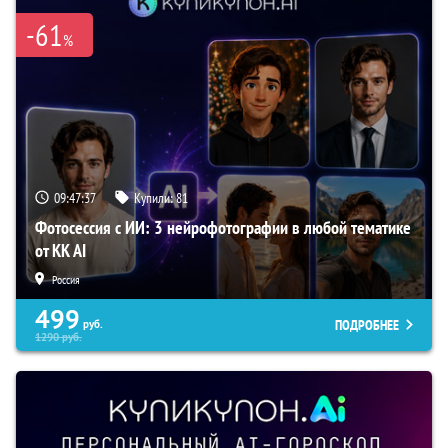
-61
%
09:47:36
Купили:
81
Фотосессия с ИИ: 3 нейрофотографии в любой тематике
от KK AI
Россия
499
ПОДРОБНЕЕ
руб.
1290
руб.