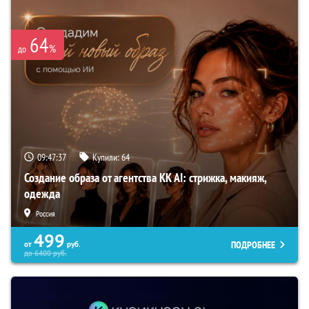
64
%
до
09:47:36
Купили:
64
Создание образа от агентства KK AI: стрижка, макияж,
одежда
Россия
499
ПОДРОБНЕЕ
от
руб.
до
6400
руб.