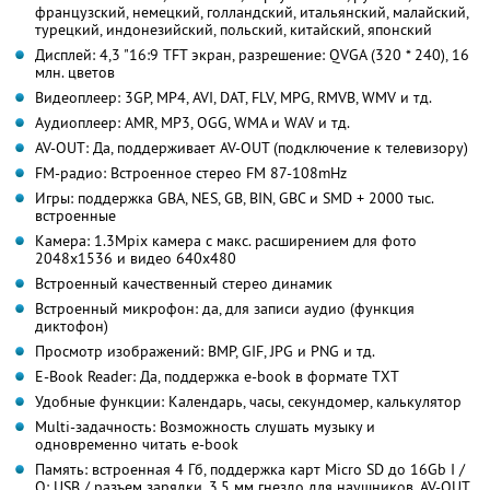
французский, немецкий, голландский, итальянский, малайский,
турецкий, индонезийский, польский, китайский, японский
Дисплей: 4,3 "16:9 TFT экран, разрешение: QVGA (320 * 240), 16
млн. цветов
Видеоплеер: 3GP, MP4, AVI, DAT, FLV, MPG, RMVB, WMV и тд.
Аудиоплеер: AMR, MP3, OGG, WMA и WAV и тд.
AV-OUT: Да, поддерживает AV-OUT (подключение к телевизору)
FM-радио: Встроенное стерео FM 87-108mHz
Игры: поддержка GBA, NES, GB, BIN, GBC и SMD + 2000 тыс.
встроенные
Камера: 1.3Mpix камера с макс. расширением для фото
2048х1536 и видео 640х480
Встроенный качественный стерео динамик
Встроенный микрофон: да, для записи аудио (функция
диктофон)
Просмотр изображений: BMP, GIF, JPG и PNG и тд.
E-Book Reader: Да, поддержка e-book в формате TXT
Удобные функции: Календарь, часы, секундомер, калькулятор
Multi-задачность: Возможность слушать музыку и
одновременно читать e-book
Память: встроенная 4 Гб, поддержка карт Micro SD до 16Gb I /
O: USB / разъем зарядки, 3,5 мм гнездо для наушников, AV-OUT