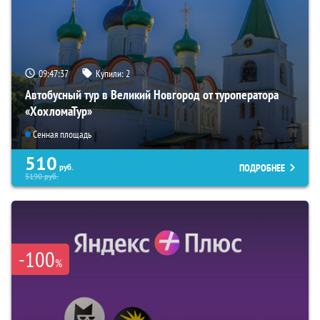
09:47:36
Купили:
2
Автобусный тур в Великий Новгород от туроператора
«ХохломаТур»
Сенная площадь
510
ПОДРОБНЕЕ
руб.
5190
руб.
-100
%