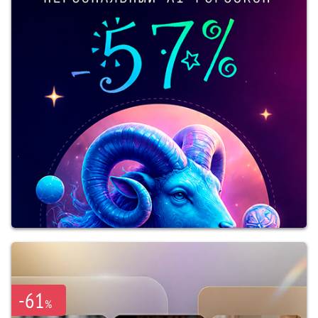
-61
%