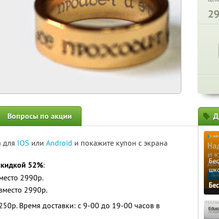
2
Вопросы по акции
Д
а для
IOS
или
Android
и покажите купон с экрана
Бе
скидкой 52%
:
шк
место 2990р.
Бе
вместо 2990р.
250р. Время доставки: с 9-00 до 19-00 часов в