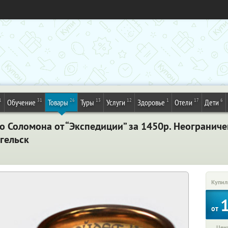
1
31
26
13
12
1
17
6
Обучение
Товары
Туры
Услуги
Здоровье
Отели
Дети
о Соломона от “Экспедиции” за 1450р. Неограниче
гельск
Купил
от
Цена