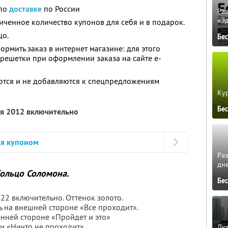
 по
доставке
по России
Ра
«Э
ченное количество купонов для себя и в подарок.
цо.
Бе
рмить заказ в интернет магазине: для этого
 решетки при оформлении заказа на сайте e-
ются и не добавляются к спецпредложениям
Кур
Бе
ля 2012 включительно
ся купоном
Ра
дне
ольцо Соломона.
Бе
 22 включительно. Оттенок золото.
ь на внешней стороне «Все проходит».
енней стороне «Пройдет и это»
и «Ничто не проходит».
Люб