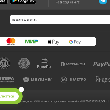
не выходя из чата:
писаться
 www.kupikupon.ru принадлежат OOO «Агентство цифровых решений» ИНН 7705523387, ОГРН