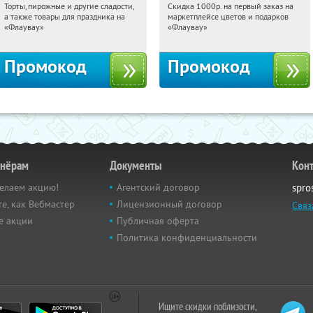
Торты, пирожные и другие сладости,
Скидка 1000р. на первый заказ на
15:12:54
Получили:
6
15:12:54
Получили:
18
а также товары для праздника на
маркетплейсе цветов и подарков
Россия
Россия
«Флаувау»
«Флаувау»
Промокод
Промокод
тнёрам
Документы
Кон
елаем акцию!
Агентский договор
spro
е, как Вебмастер
Лицензионный договор
Связ
е акции
Публичная оферта
Политика конфиденциальности
Ищите скидки поблизости,