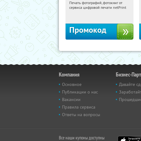
Печать фотографий, фотокниг от
15:12:54
Получили:
4
сервиса цифровой печати netPrint
Россия
Промокод
Компания
Бизнес-Пар
Основное
Давайте сд
Публикации о нас
Заработайт
Вакансии
Прошедши
Правила сервиса
Ответы на вопросы
Все наши купоны доступны