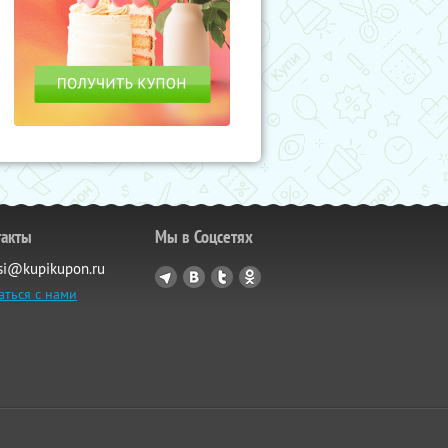
такты
Мы в Соцсетях
si@kupikupon.ru
аться с нами