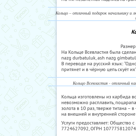
Кольцо – отличный подарок начальнику и
К
Размер
На Кольце Всевластия была сделана
nazg durbatuluk, ash nazg gimbatul,
В переводе на русский язык: “Одно
притянет и в чёрную цепь скуёт их”
Кольцо Всевластия - отличный как
Кольца изготовлены из карбида во
невозможно расплавить, поцарапат
золота в 10 раз, тверже титана – в
на внешней и внутренней стороне
Услуги предоставляет: Общество с
7724627092
, ОГРН 10777581207