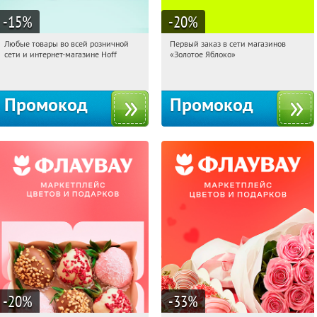
-15
%
-20
%
Любые товары во всей розничной
Первый заказ в сети магазинов
15:12:54
Получили:
83
15:12:54
Получи первым!
сети и интернет-магазине Hoff
«Золотое Яблоко»
Москва, 1-й Волоколамский проезд,
Россия
10с1
Промокод
Промокод
-20
%
-33
%