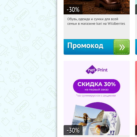
-30
%
Обувь, одежда и сумки для всей
15:12:54
Получили:
31
семьи в магазине kari на Wildberries
Россия
Промокод
-30
%