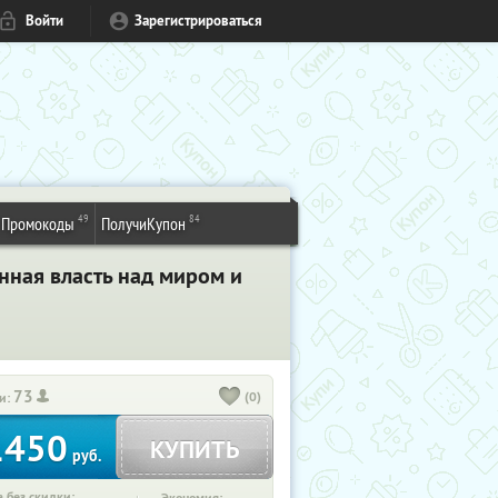
Войти
Зарегистрироваться
49
84
Промокоды
ПолучиКупон
нная власть над миром и
73
(0)
и:
1450
КУПИТЬ
руб.
 без скидки: