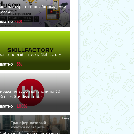
зличные курсы от онлайн-академии
дюсон»
сплатно
-5%
сы от онлайн-школы Skillfactory
сплатно
-5%
змещение вашей вакансии на 30
й на сайте HeadHunter
сплатно
-100%
ой трансфер от сервиса заказа