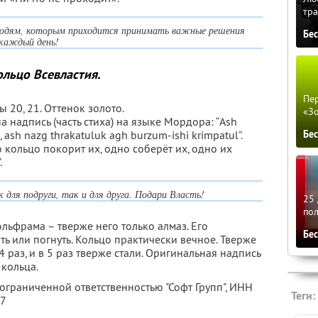
тра
 людям, которым приходится принимать важные решения
Бе
каждый день!
ольцо Всевластия.
Пер
ы 20, 21. Оттенок золото.
«З
 надпись (часть стиха) на языке Мордора: “Ash
 ash nazg thrakatuluk agh burzum-ishi krimpatul”.
Бе
 кольцо покорит их, одно соберёт их, одно их
.
 для подруги, так и для друга. Подари Власть!
25 
по
льфрама – тверже него только алмаз. Его
Бе
ь или погнуть. Кольцо практически вечное. Тверже
 4 раз, и в 5 раз тверже стали. Оригинальная надпись
 кольца.
 ограниченной ответственностью "Софт Групп",
ИНН
Теги:
47