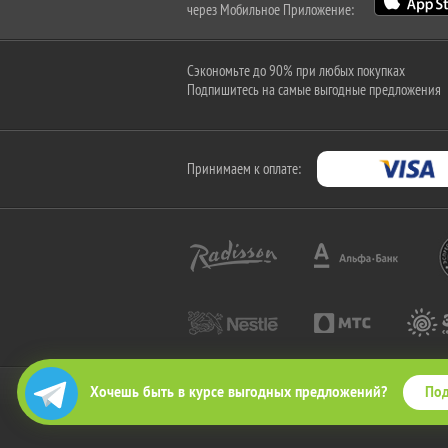
через Мобильное Приложение:
Сэкономьте до 90% при любых покупках
Подпишитесь на самые выгодные предложения
Принимаем к оплате:
Под
Хочешь быть в курсе выгодных предложений?
2010-2026 © КупиКупон. Все права защищены.
Все права на товарный знак "КупиКупон" и на сайт