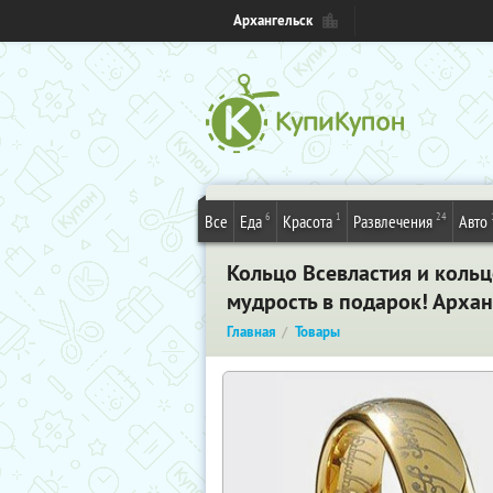
Архангельск
6
1
24
Все
Еда
Красота
Развлечения
Авто
Кольцо Всевластия и кольц
мудрость в подарок! Архан
Главная
Товары