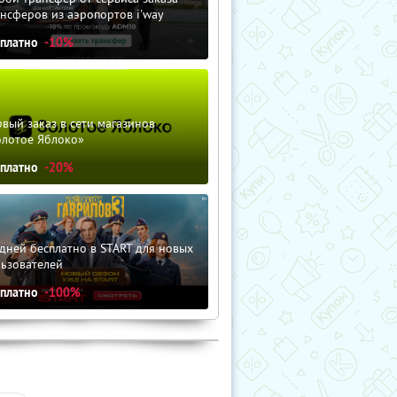
нсферов из аэропортов i'way
сплатно
-10%
вый заказ в сети магазинов
олотое Яблоко»
сплатно
-20%
дней бесплатно в START для новых
льзователей
сплатно
-100%