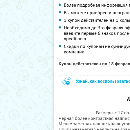
Более подробная информация
Вы можете приобрести неограни
1 купон действителен на 1 коль
Необходимо до 3го февраля офо
введите первые 6 знаков после
xpedition.ru
Cкидки по купонам не суммиру
компании.
Купон действителен по 18 февра
Узнай, как воспользовать
К
Размеры с 17 по
Черная более контрастная надпис
Менее заметная надпись на внутр
Почти незаметная надпись на гран