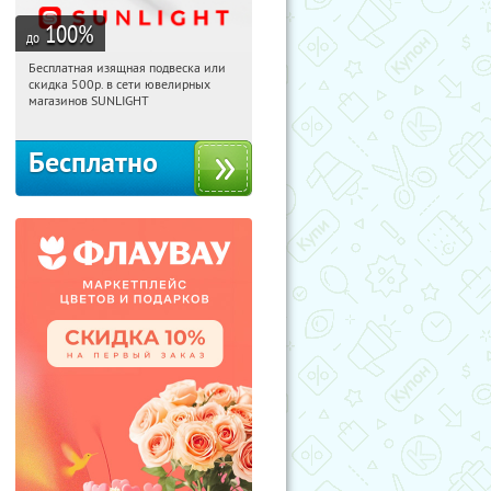
100
%
до
Бесплатная изящная подвеска или
15:12:54
Получили:
73
скидка 500р. в сети ювелирных
Россия
магазинов SUNLIGHT
Бесплатно