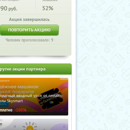
Экономия:
990
52%
руб.
Акция завершилась
ПОВТОРИТЬ АКЦИЮ
Человек проголосовало: 9
ругие акции партнера
сплатный вводный урок от онлайн-
олы Skysmart
сплатно
-100%