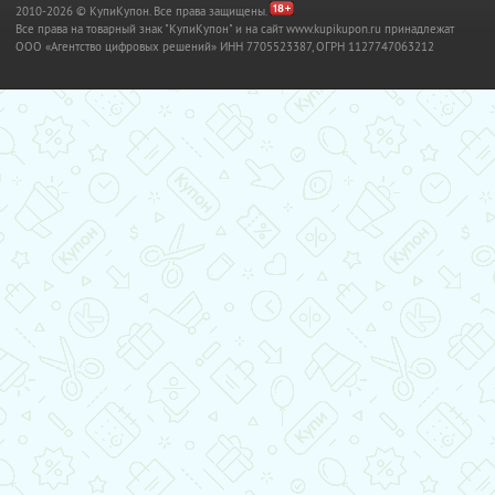
2010-2026 © КупиКупон. Все права защищены.
Все права на товарный знак "КупиКупон" и на сайт www.kupikupon.ru принадлежат
OOO «Агентство цифровых решений» ИНН 7705523387, ОГРН 1127747063212