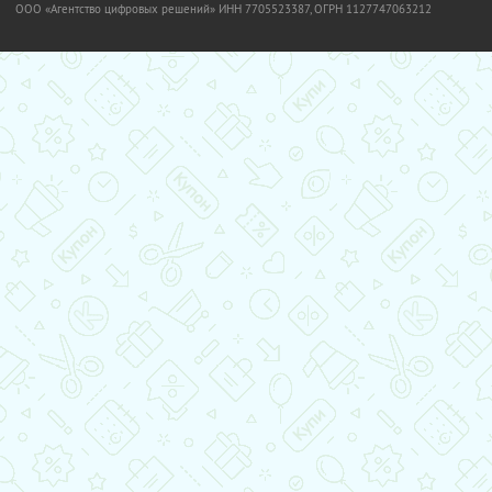
OOO «Агентство цифровых решений» ИНН 7705523387, ОГРН 1127747063212