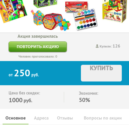
Акция завершилась
126
ПОВТОРИТЬ АКЦИЮ
Купили:
Человек проголосовало: 0
КУПИТЬ
250
от
руб.
Цена без скидки:
Экономия:
1000
50%
руб.
Основное
Адреса
Отзывы
Вопросы по акции