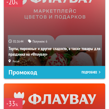
-20
%
01:16:43
Получили:
6
Торты, пирожные и другие сладости, а также товары для
праздника на «Флаувау»
Россия
Промокод
ПОДРОБНЕЕ
-33
%