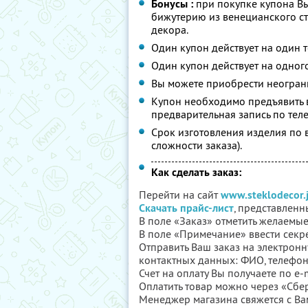
Бонусы :
при покупке купона Вы
бижутерию из венецианского с
декора.
Один купон действует на один т
Один купон действует на одного
Вы можете приобрести неограни
Купон необходимо предъявить в
предварительная запись по теле
Срок изготовления изделия по в
сложности заказа).
Как сделать заказ:
Перейти на сайт
www.steklodecor.
Скачать прайс-лист
, представленн
В поле «Заказ» отметить желаемые
В поле «Примечание» ввести секр
Отправить Ваш заказ на электронн
контактных данных: ФИО, телефон,
Счет на оплату Вы получаете по e-
Оплатить товар можно через «Сбер
Менеджер магазина свяжется с Ва