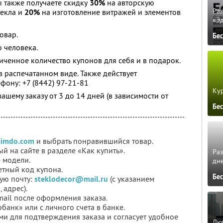
 также получаете скидку
30%
на авторскую
Ра
текла и
20%
на изготовление витражей и элементов
«Э
овар.
Бе
 человека.
ченное количество купонов для себя и в подарок.
 распечатанном виде. Также действует
фону: +7 (8442) 97-21-81
Кур
ашему заказу от 3 до 14 дней (в зависимости от
Бе
jimdo.com
и выбрать понравившийся товар.
ый на сайте в разделе «Как купить».
Ра
 модели.
дне
етный код купона.
Бе
ую почту:
steklodecor@mail.ru
(с указанием
 адрес).
mail после оформления заказа.
банк» или с личного счета в банке.
ми для подтверждения заказа и согласует удобное
Люб