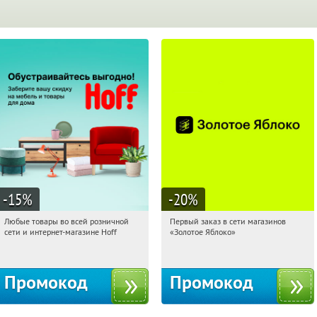
-15
%
-20
%
Любые товары во всей розничной
Первый заказ в сети магазинов
19:58:44
Получили:
83
19:58:44
Получи первым!
сети и интернет-магазине Hoff
«Золотое Яблоко»
Москва, 1-й Волоколамский проезд,
Россия
10с1
Промокод
Промокод