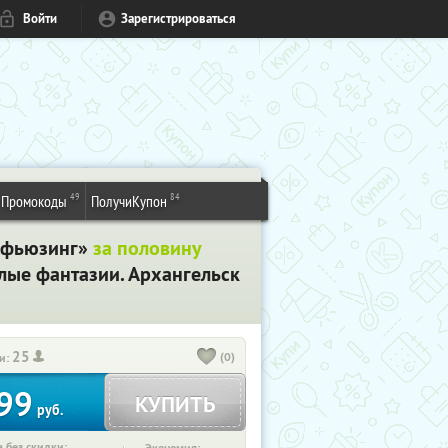
Войти
Зарегистрироваться
49
84
Промокоды
ПолучиКупон
 «фьюзинг»
за половину
лые фантазии. Архангельск
25
(0)
и:
99
КУПИТЬ
руб.
 без скидки: