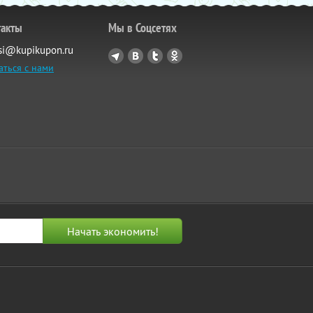
такты
Мы в Соцсетях
si@kupikupon.ru
аться с нами