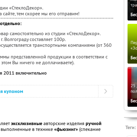
тра
удии «СтеклоДекор».
 сайте, тем скорее мы его отправим!
Бе
отдельно:
овар самостоятельно из студии «СтеклоДекор».
г. Волгограду составляет 100р.
Пер
 осуществляется транспортными компаниями (от 360
«З
ммы представленной продукции в соответствии с
Бе
 этом Вы ничего не доплачиваете).
ря 2011 включительно
25 
ся купоном
по
Бе
вляет
эксклюзивные
авторские изделия
ручной
Теги:
, выполненные в технике
«фьюзинг»
(спекание