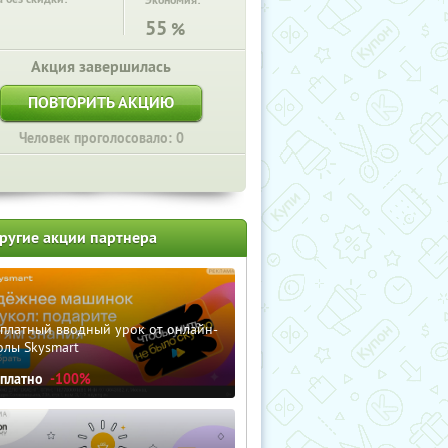
Экономия:
55
%
Акция завершилась
ПОВТОРИТЬ АКЦИЮ
Человек проголосовало: 0
ругие акции партнера
сплатный вводный урок от онлайн-
олы Skysmart
сплатно
-100%