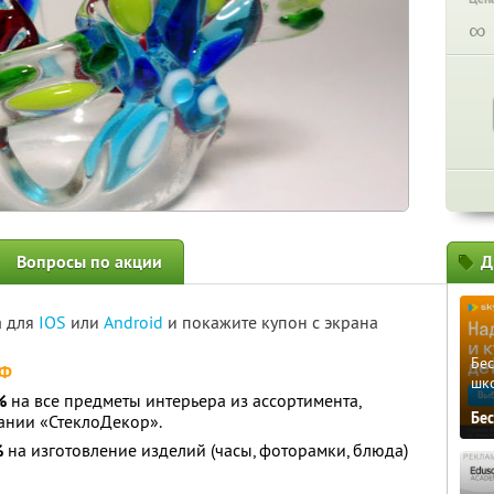
∞
Вопросы по акции
Д
а для
IOS
или
Android
и покажите купон с экрана
Бе
РФ
шк
%
на все предметы интерьера из ассортимента,
Бе
ании «СтеклоДекор».
%
на изготовление изделий (часы, фоторамки, блюда)