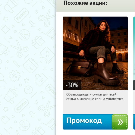
Похожие акции:
-30
%
Обувь, одежда и сумки для всей
19:58:44
Получили:
30
семьи в магазине kari на Wildberries
Россия
Промокод