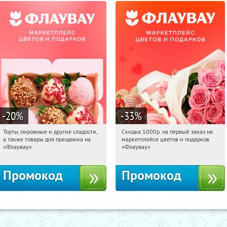
-20
%
-33
%
Торты, пирожные и другие сладости,
Скидка 1000р. на первый заказ на
19:58:44
Получили:
6
19:58:44
Получили:
18
а также товары для праздника на
маркетплейсе цветов и подарков
Россия
Россия
«Флаувау»
«Флаувау»
Промокод
Промокод