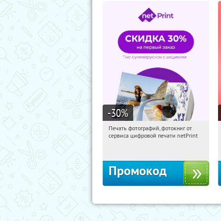
-30
%
Печать фотографий, фотокниг от
19:58:44
Получили:
4
сервиса цифровой печати netPrint
Россия
Промокод