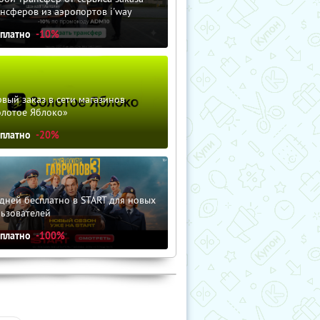
нсферов из аэропортов i'way
сплатно
-10%
вый заказ в сети магазинов
олотое Яблоко»
сплатно
-20%
дней бесплатно в START для новых
льзователей
сплатно
-100%