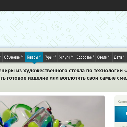
1
31
26
13
12
1
17
6
Обучение
Товары
Туры
Услуги
Здоровье
Отели
Дети
ениры из художественного стекла по технологии
ь готовое изделие или воплотить свои самые сме
Купил
Цена