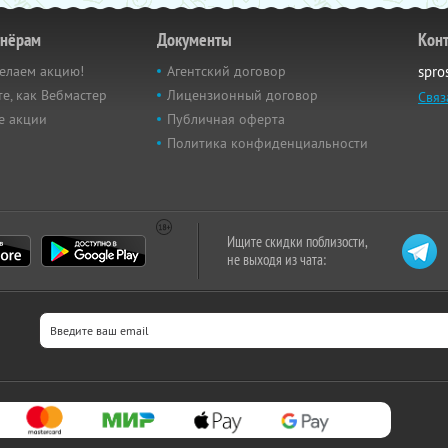
тнёрам
Документы
Кон
елаем акцию!
Агентский договор
spro
е, как Вебмастер
Лицензионный договор
Связ
е акции
Публичная оферта
Политика конфиденциальности
Ищите скидки поблизости,
не выходя из чата: