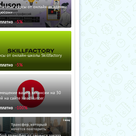
зличные курсы от онлайн-академии
дюсон»
сплатно
-5%
сы от онлайн-школы Skillfactory
сплатно
-5%
змещение вашей вакансии на 30
й на сайте HeadHunter
сплатно
-100%
ой трансфер от сервиса заказа