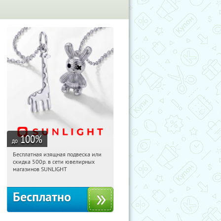
100
%
до
Бесплатная изящная подвеска или
19:58:44
Получили:
73
скидка 500р. в сети ювелирных
Россия
магазинов SUNLIGHT
Бесплатно