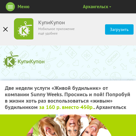
Меню
Архангельск
КупиКупон
Мобильное приложение
Загрузить
ещё удобнее
Две недели услуги «Живой будильник» от
компании Sunny Weeks. Проснись и пой! Попробуй
в жизни хоть раз воспользоваться «живым»
будильником
за 160 р. вместо
450
р.
. Архангельск