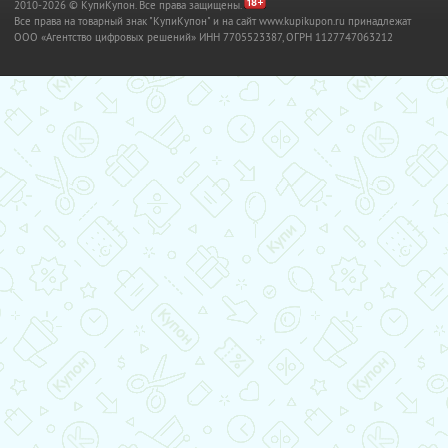
2010-2026 © КупиКупон. Все права защищены.
Все права на товарный знак "КупиКупон" и на сайт www.kupikupon.ru принадлежат
OOO «Агентство цифровых решений» ИНН 7705523387, ОГРН 1127747063212