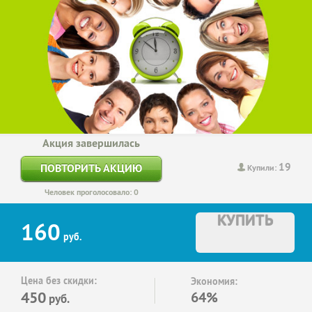
Акция завершилась
19
ПОВТОРИТЬ АКЦИЮ
Купили:
Человек проголосовало: 0
КУПИТЬ
160
руб.
Цена без скидки:
Экономия:
450
64%
руб.