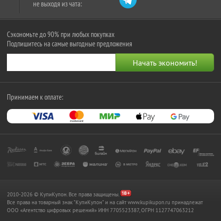
не выходя из чата:
Сэкономьте до 90% при любых покупках
Подпишитесь на самые выгодные предложения
Принимаем к оплате:
2010-2026 © КупиКупон. Все права защищены.
Все права на товарный знак "КупиКупон" и на сайт www.kupikupon.ru принадлежат
OOO «Агентство цифровых решений» ИНН 7705523387, ОГРН 1127747063212