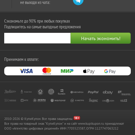
не выходя из чата:
Сэкономьте до 90% при любых покупках
Подпишитесь на самые выгодные предложения
Принимаем к оплате:
2010-2026 © КупиКупон. Все права защищены.
Все права на товарный знак "КупиКупон" и на сайт www.kupikupon.ru принадлежат
OOO «Агентство цифровых решений» ИНН 7705523387, ОГРН 1127747063212