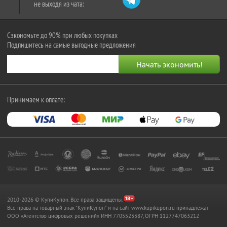
не выходя из чата:
Сэкономьте до 90% при любых покупках
Подпишитесь на самые выгодные предложения
Принимаем к оплате:
2010-2026 © КупиКупон. Все права защищены.
Все права на товарный знак "КупиКупон" и на сайт www.kupikupon.ru принадлежат
OOO «Агентство цифровых решений» ИНН 7705523387, ОГРН 1127747063212