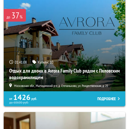
37
%
до
01:41:07
Купили:
10
Отдых для двоих в Avrora Family Club рядом с Пяловским
водохранилищем
Московская обл., Мытищинский р-н, д. Степаньково, ул. Рождественская, д. 25
1426
ПОДРОБНЕЕ
от
руб.
до
60600
руб.