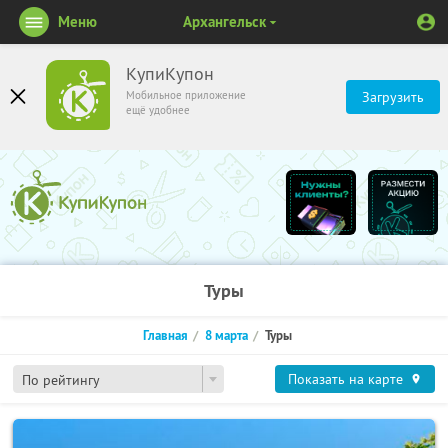
Меню
Архангельск
КупиКупон
Мобильное приложение
Загрузить
ещё удобнее
Туры
Главная
8 марта
Туры
Показать на карте
По рейтингу