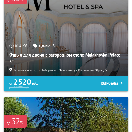
01:41:07
Купили:
13
Отдых для двоих в загородном отеле Malakhovka Palace
5*
Московская обл., г. о. Люберцы, пгт Малаховка, ул. Красковский Обрыв, 7к1
2520
ПОДРОБНЕЕ
от
руб.
до
57000
руб.
32
%
до