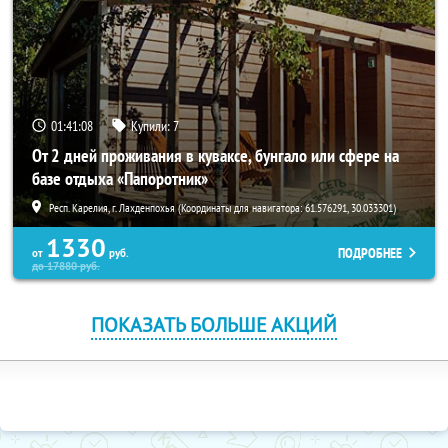
01:41:07
Купили:
7
От 2 дней проживания в куваксе, бунгало или сфере на
базе отдыха «Папоротник»
Респ. Карелия, г. Лахденпохья (Координаты для навигатора: 61.576291, 30.033301)
1330
ПОДРОБНЕЕ
от
руб.
до
17880
руб.
ПОКАЗАТЬ БОЛЬШЕ АКЦИЙ