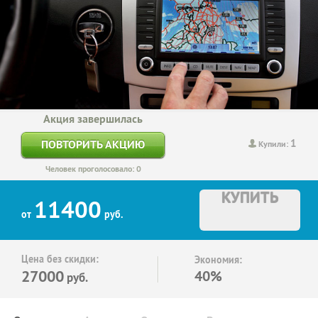
Акция завершилась
1
ПОВТОРИТЬ АКЦИЮ
Купили:
Человек проголосовало: 0
КУПИТЬ
11400
от
руб.
Цена без скидки:
Экономия:
27000
40%
руб.