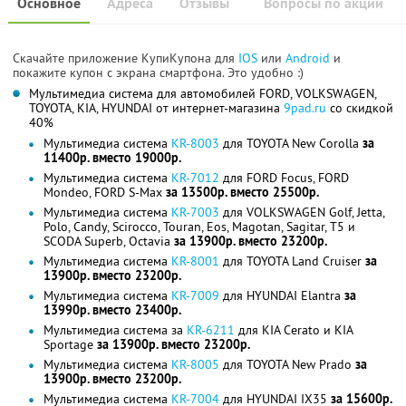
Основное
Адреса
Отзывы
Вопросы по акции
Скачайте приложение КупиКупона для
IOS
или
Android
и
покажите купон с экрана смартфона. Это удобно :)
Мультимедиа система для автомобилей FORD, VOLKSWAGEN,
TOYOTA, KIA, HYUNDAI от интернет-магазина
9pad.ru
со скидкой
40%
Мультимедиа система
KR-8003
для TOYOTA New Corolla
за
11400р. вместо 19000р.
Мультимедиа система
KR-7012
для FORD Focus, FORD
Mondeo, FORD S-Max
за 13500р. вместо 25500р.
Мультимедиа система
KR-7003
для VOLKSWAGEN Golf, Jetta,
Polo, Candy, Scirocco, Touran, Eos, Magotan, Sagitar, T5 и
SCODA Superb, Octavia
за 13900р. вместо 23200р.
Мультимедиа система
KR-8001
для TOYOTA Land Cruiser
за
13900р. вместо 23200р.
Мультимедиа система
KR-7009
для HYUNDAI Elantra
за
13990р. вместо 23400р.
Мультимедиа система за
KR-6211
для KIA Cerato и KIA
Sportage
за 13900р. вместо 23200р.
Мультимедиа система
KR-8005
для TOYOTA New Prado
за
13900р. вместо 23200р.
Мультимедиа система
KR-7004
для HYUNDAI IX35
за 15600р.