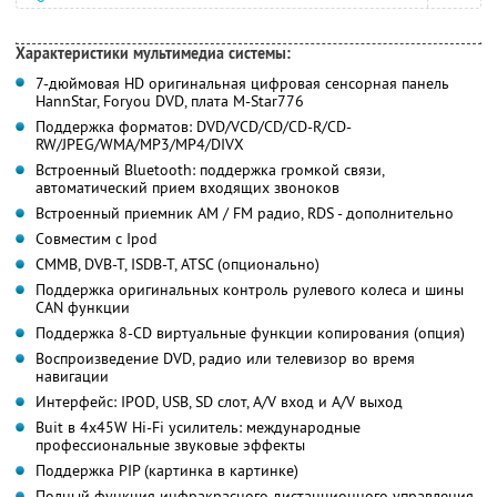
Характеристики мультимедиа системы:
7-дюймовая HD оригинальная цифровая сенсорная панель
HannStar, Foryou DVD, плата М-Star776
Поддержка форматов: DVD/VCD/CD/CD-R/CD-
RW/JPEG/WMA/MP3/MP4/DIVX
Встроенный Bluetooth: поддержка громкой связи,
автоматический прием входящих звоноков
Встроенный приемник AM / FM радио, RDS - дополнительно
Совместим с Ipod
CMMB, DVB-T, ISDB-T, ATSC (опционально)
Поддержка оригинальных контроль рулевого колеса и шины
CAN функции
Поддержка 8-CD виртуальные функции копирования (опция)
Воспроизведение DVD, радио или телевизор во время
навигации
Интерфейс: IPOD, USB, SD слот, A/V вход и A/V выход
Buit в 4x45W Hi-Fi усилитель: международные
профессиональные звуковые эффекты
Поддержка PIP (картинка в картинке)
Полный функция инфракрасного дистанционного управления