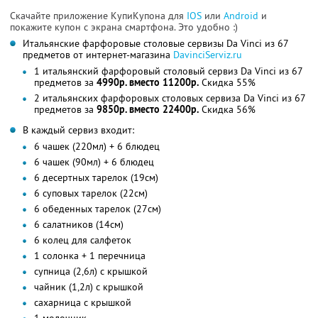
Скачайте приложение КупиКупона для
IOS
или
Android
и
покажите купон с экрана смартфона. Это удобно :)
Итальянские фарфоровые столовые сервизы Da Vinci из 67
предметов от интернет-магазина
DavinciServiz.ru
1 итальянский фарфоровый столовый сервиз Da Vinci из 67
предметов за
4990р. вместо 11200р.
Скидка 55%
2 итальянских фарфоровых столовых сервиза Da Vinci из 67
предметов за
9850р. вместо 22400р.
Скидка 56%
В каждый сервиз входит:
6 чашек (220мл) + 6 блюдец
6 чашек (90мл) + 6 блюдец
6 десертных тарелок (19см)
6 суповых тарелок (22см)
6 обеденных тарелок (27см)
6 салатников (14см)
6 колец для салфеток
1 солонка + 1 перечница
супница (2,6л) с крышкой
чайник (1,2л) с крышкой
сахарница с крышкой
1 молочник