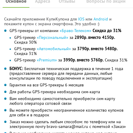
Основное
Адреса
Отзывы
Вопросы по акции
Скачайте приложение КупиКупона для
IOS
или
Android
и
покажите купон с экрана смартфона. Это удобно :)
GPS-трекеры от компании
«Браво-Телеком»
Скидка до 31%
GPS-трекер
«Персональный»
за
2890р. вместо 4150р.
Скидка 30%
GPS-трекер
«Автомобильный»
за
3790р. вместо 5480р.
Скидка 31%
GPS-трекер
«Premium»
за
3990р. вместо 5760р.
Скидка 31%
БОНУС:
Бесплатная техническая поддержка в течение 1 года
(предоставление сервера для передачи данных, любые
консультации по поводу подключения и эксплуатации)
Гарантия на все GPS-трекеры 6 месяцев
Для работы GPS-трекера необходима сим-карта
Вам необходимо самостоятельно приобрести сим-карту
любого оператора сотовой связи
Вы можете приобрести неограниченное количество купонов
для себя и в подарок
Заказ можно сделать любым способом: по телефону или на
электронную почту bravo-samara@mail.ru с пометкой «Заказ»