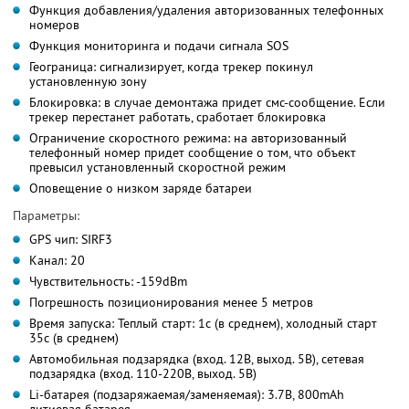
Функция добавления/удаления авторизованных телефонных
номеров
Функция мониторинга и подачи сигнала SOS
Геограница: сигнализирует, когда трекер покинул
установленную зону
Блокировка: в случае демонтажа придет смс-сообщение. Если
трекер перестанет работать, сработает блокировка
Ограничение скоростного режима: на авторизованный
телефонный номер придет сообщение о том, что объект
превысил установленный скоростной режим
Оповещение о низком заряде батареи
Параметры:
GPS чип: SIRF3
Канал: 20
Чувствительность: -159dBm
Погрешность позиционирования менее 5 метров
Время запуска: Теплый старт: 1с (в среднем), холодный старт
35с (в среднем)
Автомобильная подзарядка (вход. 12В, выход. 5В), сетевая
подзарядка (вход. 110-220В, выход. 5В)
Li-батарея (подзаряжаемая/заменяемая): 3.7В, 800mAh
литиевая батарея