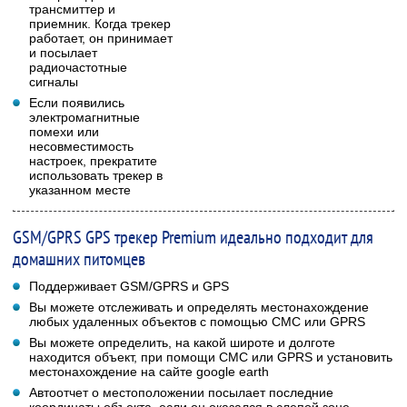
трансмиттер и
приемник. Когда трекер
работает, он принимает
и посылает
радиочастотные
сигналы
Если появились
электромагнитные
помехи или
несовместимость
настроек, прекратите
использовать трекер в
указанном месте
GSM/GPRS GPS трекер Premium идеально подходит для
домашних питомцев
Поддерживает GSM/GPRS и GPS
Вы можете отслеживать и определять местонахождение
любых удаленных объектов с помощью СМС или GPRS
Вы можете определить, на какой широте и долготе
находится объект, при помощи СМС или GPRS и установить
местонахождение на сайте google earth
Автоотчет о местоположении посылает последние
координаты объекта, если он оказался в слепой зоне