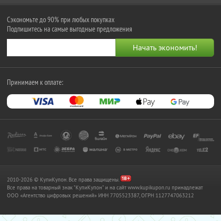
Сэкономьте до 90% при любых покупках
Подпишитесь на самые выгодные предложения
Принимаем к оплате:
2010-2026 © КупиКупон. Все права защищены.
Все права на товарный знак "КупиКупон" и на сайт www.kupikupon.ru принадлежат
OOO «Агентство цифровых решений» ИНН 7705523387, ОГРН 1127747063212