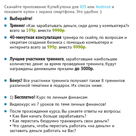
Скачайте приложение КупиКупона для
IOS
или
Android
и
покажите купон с экрана смартфона. Это удобно :)
Выбирайте!
Тренинг
«Как зарабатывать деньги, сидя дома у компьютера?»
всего за
199р.
вместо
9990р.
40-минутная консультация
тренера по скайпу, по вопросам и
секретам создания бизнеса с помощью компьютера и
интернета всего за
999р.
вместо
9990р.
Лучшие участники тренинга
, заработавшие наибольшее
количество денег за время проведения тренинга, будут
награждены денежными призами
до 3000р.
Бонус!
Все участники тренинга получают также 8 тренингов
различной тематики в подарок. Их список ниже:
1)
Бесплатно!
Курс по личным финансам
Видеокурс из 7 уроков по теме личных финансов!
После прохождения курса, Вы узнаете ответы на вопросы:
• Как Вам начать больше зарабатывать?
• Как перестать бездумно транжирить свои деньги?
• Что сделать, чтобы перестать работать «на деньги» и
заставить деньги работать на Вас?