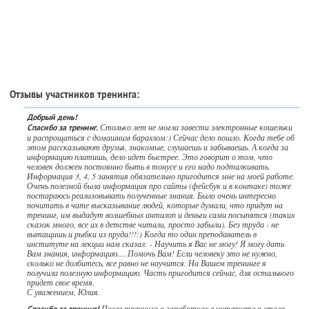
Отзывы участников тренинга:
Добрый день!
Столько лет не могла завести электронные кошельки
Спасибо за тренинг.
и распрощаться с домашним барахлом:) Сейчас дело пошло. Когда тебе об
этом рассказывают друзья, знакомые, слушаешь и забываешь. А когда за
информацию платишь, дело идет быстрее. Это говорит о том, что
человек должен постоянно быть в тонусе и его надо подталкивать.
Информация 3, 4, 5 занятия обязательно пригодится мне на моей работе.
Очень полезной была информация про сайты (фейсбук и в контаке) тоже
постараюсь реализовывать полученные знания. Было очень интересно
почитать в чате высказывание людей, которые думали, что придут на
тренинг, им выдадут волшебных антилоп и деньги сами посыпятся (таких
сказок много, все их в детстве читали, просто забыли). Без труда - не
вытащишь и рыбки из пруда!!!:) Когда то один преподаватель в
институте на лекции нам сказал: - Научить я Вас не могу! Я могу дать
Вам знания, информацию.....Помочь Вам! Если человеку это не нужно,
сколько не долбитесь, все равно не научится. На Вашем тренинге я
получила полезную информацию. Часть пригодится сейчас, для остального
придет свое время.
С уважением, Юлия.
После тренинга о заработках в интернете я стала
Спасибо за тренинг!