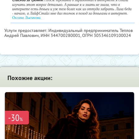
изучать этот вопрос детально. А раньше я и знать не знала, что в
интернете есть деньги и уж тем более как их оттуда забрать. Лиха беда
- начало, а ЛайфСтайл мне дал толчок в поход за деньгами в интернет.
Оксана Лысикова.
Услуги предоставляет: Индивидуальный предприниматель Теплов
Андрей Павлович,
ИНН 344700280001
, ОГРН 305346109100024
Похожие акции:
-30
%