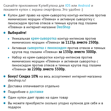
Скачайте приложение КупиКупона для
IOS
или
Android
и
покажите купон с экрана смартфона. Это удобно :)
Купон дает право на крем-сыворотку контур-интенсив против
мимических морщин «Плеяна» и активную сыворотку с
пиноксидом против отеков и темных кругов под глазами
«Плеяна» в интернет-магазине
DeoShop
Выбирайте!
Уникальная
крем-сыворотка
контур-интенсив против
мимических морщин «Плеяна»
за 1125р. вместо 2500р.
Активная
сыворотка с пиноксидом
против отеков и темных
кругов под глазами «Плеяна»
за 1350р. вместо 3000р.
Набор из крем-сыворотки контур-интенсив против
мимических морщин «Плеяна» и активная сыворотка с
пиноксидом против отеков и темных кругов под глазами
«Плеяна»
за 2200р. вместо 5500р.
Бонус! Скидка 10%
на весь ассортимент интернет-магазина
deoshop.ru!
Доставка оплачивается отдельно
Подробнее о
доставке
Один купон дает право на один товар
Вы можете приобрести сколько угодно купонов для себя и в
подарок