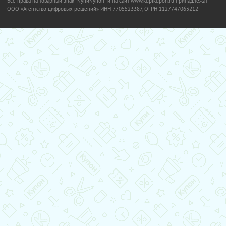
Все права на товарный знак "КупиКупон" и на сайт www.kupikupon.ru принадлежат
OOO «Агентство цифровых решений» ИНН 7705523387, ОГРН 1127747063212