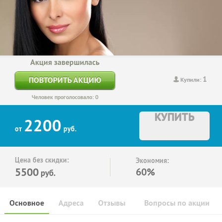
Акция завершилась
1
ПОВТОРИТЬ АКЦИЮ
Купили:
Человек проголосовало: 0
КУПИТЬ
2200
от
руб.
Цена без скидки:
Экономия:
5500
60%
руб.
Основное
Адреса
Отзывы
Вопросы по акции