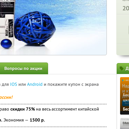
2
Вопросы по акции
Д
а для
IOS
или
Android
и покажите купон с экрана
Бе
оссии!
шк
право
скидки 75%
на весь ассортимент китайской
Бе
р.
Экономия —
1500 р.