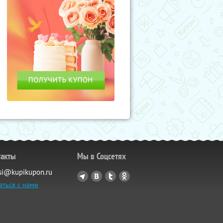
такты
Мы в Соцсетях
si@kupikupon.ru
аться с нами