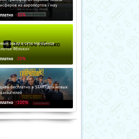
нсферов из аэропортов i'way
сплатно
-10%
вый заказ в сети магазинов
олотое Яблоко»
сплатно
-20%
дней бесплатно в START для новых
льзователей
сплатно
-100%