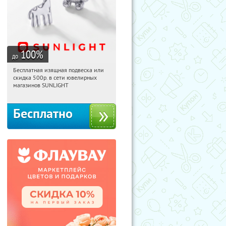
100
%
до
Бесплатная изящная подвеска или
15:13:33
Получили:
73
скидка 500р. в сети ювелирных
Россия
магазинов SUNLIGHT
Бесплатно