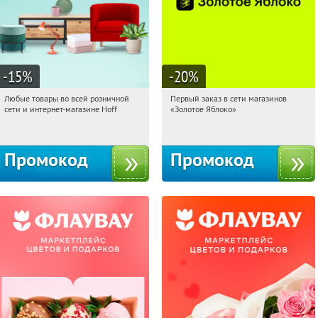
-15
%
-20
%
Любые товары во всей розничной
Первый заказ в сети магазинов
15:13:33
Получили:
83
15:13:33
Получи первым!
сети и интернет-магазине Hoff
«Золотое Яблоко»
Москва, 1-й Волоколамский проезд,
Россия
10с1
Промокод
Промокод