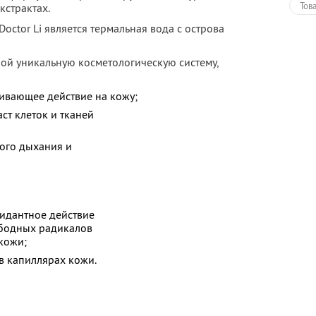
Тов
кстрактах.
ctor Li является термальная вода с острова
бой уникальную косметологическую систему,
вающее действие на кожу;
ст клеток и тканей
ого дыхания и
идантное действие
ободных радикалов
кожи;
в капиллярах кожи.