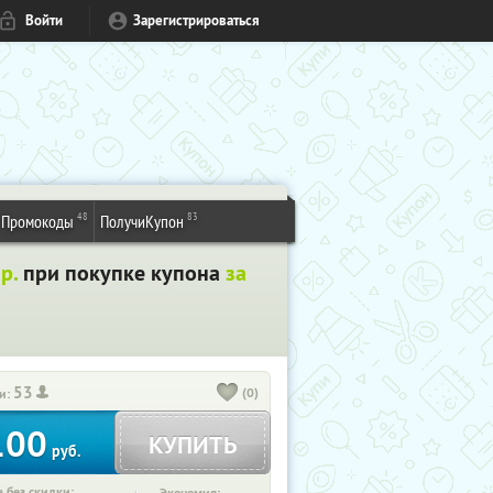
Войти
Зарегистрироваться
48
83
Промокоды
ПолучиКупон
 р.
при покупке купона
за
53
(0)
и:
100
КУПИТЬ
руб.
 без скидки: