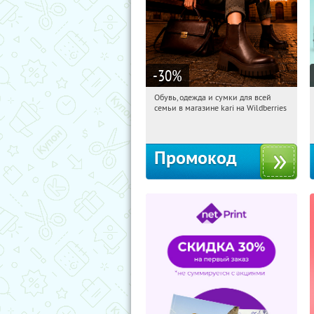
-30
%
Обувь, одежда и сумки для всей
15:13:33
Получи первым!
семьи в магазине kari на Wildberries
Россия
Промокод