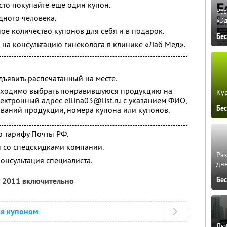
сто покупайте еще один купон.
Ра
дного человека.
«Э
ое количество купонов для себя и в подарок.
Бе
на консультацию гинеколога в клинике «Лаб Мед».
ъявить распечатанный на месте.
ходимо выбрать понравившуюся продукцию на
Кур
лектронный адрес ellina03@list.ru с указанием ФИО,
Бе
ований продукции, номера купона или купонов.
о тарифу Почты РФ.
 со спецскидками компании.
Ра
онсультация специалиста.
дне
Бе
я 2011 включительно
ся купоном
Люб