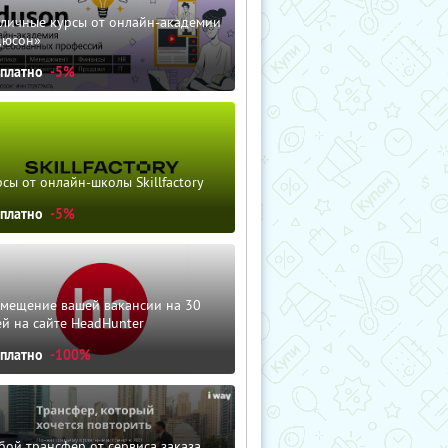
зличные курсы от онлайн-академии
дюсон»
сплатно
-5%
сы от онлайн-школы Skillfactory
сплатно
-5%
змещение вашей вакансии на 30
й на сайте HeadHunter
сплатно
-100%
ой трансфер от сервиса заказа