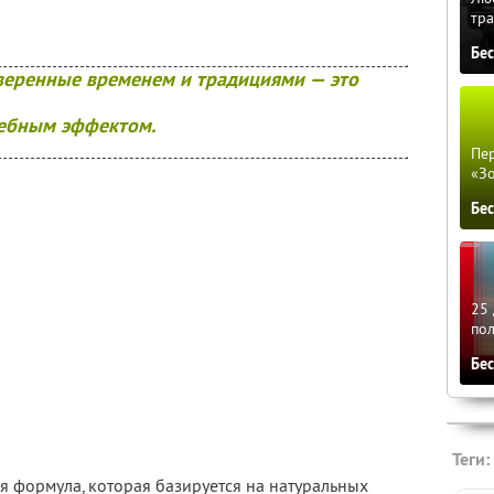
тра
Бе
веренные временем и традициями — это
ебным эффектом.
Пер
«З
Бе
25 
по
Бе
Теги:
я формула, которая базируется на натуральных