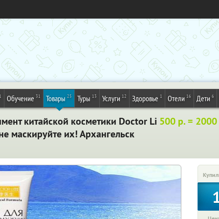
1
31
25
13
12
1
16
6
Обучение
Товары
Туры
Услуги
Здоровье
Отели
Дети
имент китайской косметики Doctor Li
500 р. = 2000
не маскируйте их! Архангельск
Купил
Цена