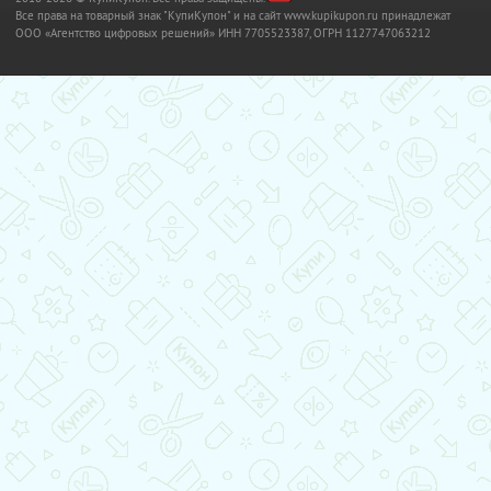
Все права на товарный знак "КупиКупон" и на сайт www.kupikupon.ru принадлежат
OOO «Агентство цифровых решений» ИНН 7705523387, ОГРН 1127747063212