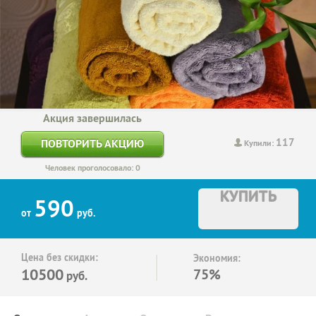
Акция завершилась
117
ПОВТОРИТЬ АКЦИЮ
Купили:
Человек проголосовало: 0
КУПИТЬ
590
от
руб.
Цена без скидки:
Экономия:
10500
75%
руб.