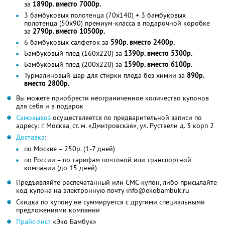
за
1890р. вместо 7000р.
3 бамбуковых полотенца (70x140) + 3 бамбуковых
полотенца (50x90) премиум-класса в подарочной коробке
за
2790р. вместо 10500р.
6 бамбуковых салфеток за
590р. вместо 2400р.
Бамбуковый плед (160x220) за
1390р. вместо 5300р.
Бамбуковый плед (200x220) за
1590р. вместо 6100р.
Турмалиновый шар для стирки пледа без химии за
890р.
вместо 2800р.
Вы можете приобрести неограниченное количество купонов
для себя и в подарок
Самовывоз
осуществляется по предварительной записи по
адресу: г. Москва, ст. м. «Дмитровская», ул. Руствели д. 3 корп 2
Доставка
:
по Москве – 250р. (1-7 дней)
по России – по тарифам почтовой или транспортной
компании (до 15 дней)
Предъявляйте распечатанный или СМС-купон, либо присылайте
код купона на электронную почту info@ekobambuk.ru
Скидка по купону не суммируется с другими специальными
предложениями компании
Прайс-лист
«Эко Бамбук»