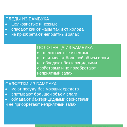
ПЛЕДЫ ИЗ БАМБУКА
шелковистые и нежные
спасают как от жары так и от холода
не приобретают неприятный запах
ПОЛОТЕНЦА ИЗ БАМБУКА
шелковистые и нежные
впитывают большой объем влаги
обладают бактерицидными
свойствами и не приобретают
неприятный запах
САЛФЕТКИ ИЗ БАМБУКА
моют посуду без моющих средств
впитывают большой объем влаги
обладают бактерицидными свойствами
и не приобретают неприятный запах