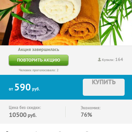
Акция завершилась
164
ПОВТОРИТЬ АКЦИЮ
Купили:
Человек проголосовало: 2
КУПИТЬ
590
от
руб.
Цена без скидки:
Экономия:
10500
76%
руб.