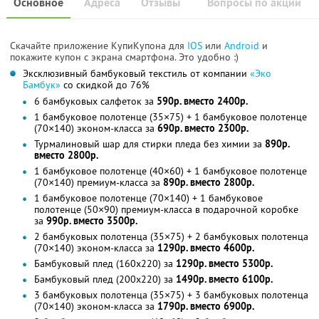
Основное
Адреса
Отзывы
Вопросы по акции
Скачайте приложение КупиКупона для
IOS
или
Android
и
покажите купон с экрана смартфона. Это удобно :)
Эксклюзивный бамбуковый текстиль от компании
«Эко
Бамбук»
со скидкой до 76%
6 бамбуковых салфеток за
590р. вместо 2400р.
1 бамбуковое полотенце (35×75) + 1 бамбуковое полотенце
(70×140) эконом-класса за
690р. вместо 2300р.
Турмалиновый шар для стирки пледа без химии за
890р.
вместо 2800р.
1 бамбуковое полотенце (40×60) + 1 бамбуковое полотенце
(70×140) премиум-класса за
890р. вместо 2800р.
1 бамбуковое полотенце (70×140) + 1 бамбуковое
полотенце (50×90) премиум-класса в подарочной коробке
за
990р. вместо 3500р.
2 бамбуковых полотенца (35×75) + 2 бамбуковых полотенца
(70×140) эконом-класса за
1290р. вместо 4600р.
Бамбуковый плед (160x220) за
1290р. вместо 5300р.
Бамбуковый плед (200x220) за
1490р. вместо 6100р.
3 бамбуковых полотенца (35×75) + 3 бамбуковых полотенца
(70×140) эконом-класса за
1790р. вместо 6900р.