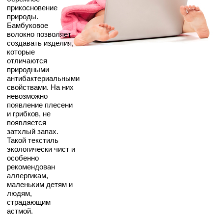
прикосновение
природы.
Бамбуковое
волокно позволяет
создавать изделия,
которые
отличаются
природными
антибактериальными
свойствами. На них
невозможно
появление плесени
и грибков, не
появляется
затхлый запах.
Такой текстиль
экологически чист и
особенно
рекомендован
аллергикам,
маленьким детям и
людям,
страдающим
астмой.