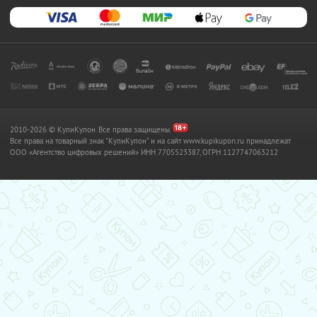
2010-2026 © КупиКупон. Все права защищены.
Все права на товарный знак "КупиКупон" и на сайт www.kupikupon.ru принадлежат
OOO «Агентство цифровых решений» ИНН 7705523387, ОГРН 1127747063212