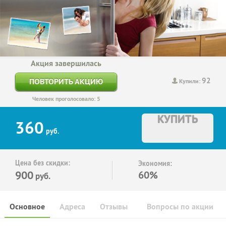
Акция завершилась
92
ПОВТОРИТЬ АКЦИЮ
Купили:
Человек проголосовало: 5
КУПИТЬ
360
руб.
Цена без скидки:
Экономия:
900
60%
руб.
Основное
Адреса
Отзывы
Вопросы по акции