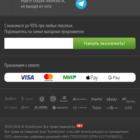
Ищите скидки поблизости,
не выходя из чата:
Сэкономьте до 90% при любых покупках
Подпишитесь на самые выгодные предложения
Принимаем к оплате:
2010-2026 © КупиКупон. Все права защищены.
Все права на товарный знак "КупиКупон" и на сайт www.kupikupon.ru принадлежат
OOO «Агентство цифровых решений» ИНН 7705523387, ОГРН 1127747063212