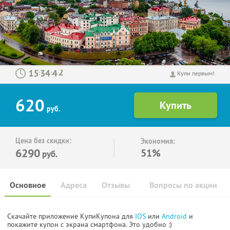
:
:
Купи первым!
620
руб.
Цена без скидки:
Экономия:
6290
51%
руб.
Основное
Адреса
Отзывы
Вопросы по акции
Скачайте приложение КупиКупона для
IOS
или
Android
и
покажите купон с экрана смартфона. Это удобно :)