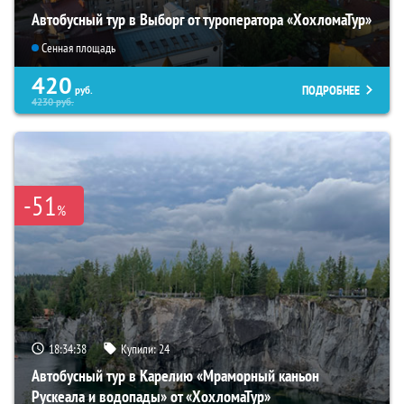
Автобусный тур в Выборг от туроператора «ХохломаТур»
Сенная площадь
420
ПОДРОБНЕЕ
руб.
4230
руб.
-51
%
18:34:37
Купили:
24
Автобусный тур в Карелию «Мраморный каньон
Рускеала и водопады» от «ХохломаТур»