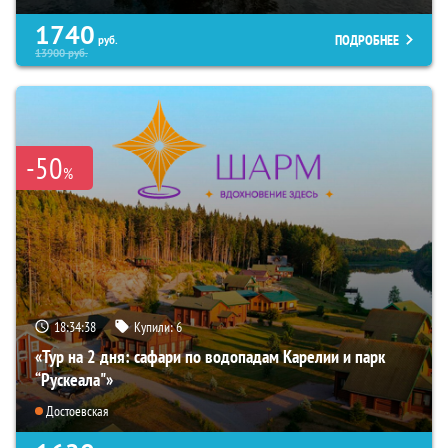
1740
ПОДРОБНЕЕ
руб.
13900
руб.
-50
%
18:34:37
Купили:
6
«Тур на 2 дня: сафари по водопадам Карелии и парк
“Рускеала"»
Достоевская