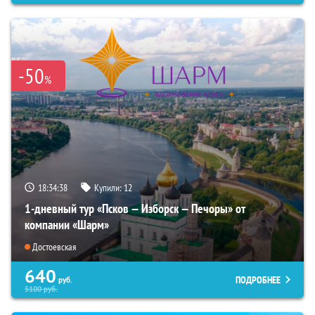
-50
%
18:34:37
Купили:
12
1-дневный тур «Псков — Изборск — Печоры» от
компании «Шарм»
Достоевская
640
ПОДРОБНЕЕ
руб.
5100
руб.