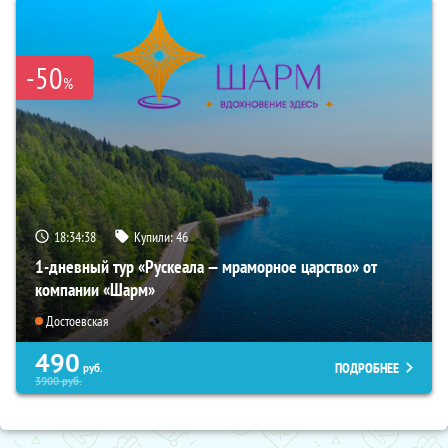
-50
%
18:34:37
Купили:
46
1-дневный тур «Рускеала — мраморное царство» от
компании «Шарм»
Достоевская
490
ПОДРОБНЕЕ
руб.
3900
руб.