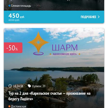
Сенная площадь
450
ПОДРОБНЕЕ
руб.
4550
руб.
-50
%
18:34:37
Купили:
39
Тур на 2 дня «Карельское счастье — проживание на
берегу Ладоги»
Достоевская