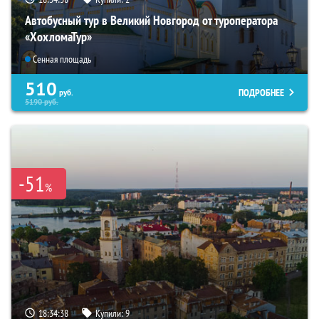
Автобусный тур в Великий Новгород от туроператора
«ХохломаТур»
Сенная площадь
510
ПОДРОБНЕЕ
руб.
5190
руб.
-51
%
18:34:37
Купили:
9