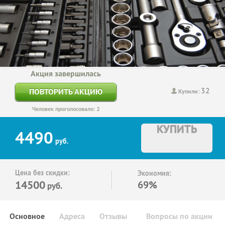
Акция завершилась
32
ПОВТОРИТЬ АКЦИЮ
Купили:
Человек проголосовало: 2
КУПИТЬ
4490
руб.
Цена без скидки:
Экономия:
14500
69%
руб.
Основное
Адреса
Отзывы
Вопросы по акции