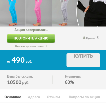
Акция завершилась
5
ПОВТОРИТЬ АКЦИЮ
Купили:
Человек проголосовало: 1
КУПИТЬ
490
от
руб.
Цена без скидки:
Экономия:
10500
60%
руб.
Основное
Адреса
Отзывы
Вопросы по акции