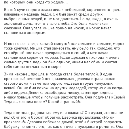
по которым они когда-то ходили...
В этой куче старого хлама лежал небольшой, коричневого цвета
плюшевый медведь Тедди. Он был зажат среди других
выброшенных вещей, и не мог двигаться. Но однажды, в очень
холодный день, что-то упало с неба. Это была маленькая
снежинка. Она упала мишке прямо на носик, и носик начал
становиться холодным.
И вот пошёл снег, с каждой минутой всё сильнее и сильнее, мороз
тоже крепчал. Мишка стал замерзать, ему было так холодно, что
его чёрный нос начал превращаться в синий, а мех начал
становиться серым от мороза. Тедди дрожал от холода и очень
сильно грустил, ведь он был одинок, никем нелюбим и считал
себя самым несчастным в мире.
Зима наконец прошла, и погода стала более теплой. В один
прекрасный весенний день, маленькая девочка играла около
старого дома и заметила серого медведя в груде ненужных
вещей. Он не был похож на других медведей, которых она когда-
либо видела. Девочка освободила мишку, затем приподняла
мишку повыше, чтобы получше рассмотреть. Она подумала:«Серый
Тедди... с синим носом? Какой странный!»
Тедди не знал, радоваться ему или плакать? Он думал, что она не
полюбит его и бросит обратно. Девочка продолжала: «Но он
прекрасен!» Девочка побежала домой, чтобы быстрей попросить
бабушку починить его, так как он очень нуждался в ремонте. Она