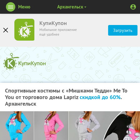
Меню
Архангельск
КупиКупон
Мобильное приложение
Загрузить
ещё удобнее
Спортивные костюмы с «Мишками Тедди» Me To
You от торгового дома Lapriz
скидкой до 60%
.
Архангельск