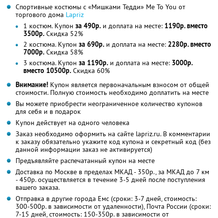
Спортивные костюмы с «Мишками Тедди» Me To You от
торгового дома
Lapriz
1 костюм. Купон
за 490р.
и доплата на месте:
1190р. вместо
3500р.
Скидка 52%
2 костюма. Купон
за 690р.
и доплата на месте:
2280р. вместо
7000р.
Скидка 58%
3 костюма. Купон
за 1190р.
и доплата на месте:
3000р.
вместо 10500р.
Скидка 60%
Внимание!
Купон является первоначальным взносом от общей
стоимости. Полную стоимость необходимо доплатить на месте
Вы можете приобрести неограниченное количество купонов
для себя и в подарок
Купон действует на одного человека
Заказ необходимо оформить на сайте lapriz.ru. В комментарии
к заказу обязательно укажите код купона и секретный код (без
данной информации заказ не активируется)
Предъявляйте распечатанный купон на месте
Доставка по Москве в пределах МКАД - 350р., за МКАД до 7 км
- 450р. осуществляется в течение 3-5 дней после поступления
вашего заказа.
Отправка в другие города Емс (сроки: 3-7 дней, стоимость:
300-500р. в зависимости от удаленности), Почта России (сроки:
7-15 дней, стоимость: 150-350р. в зависимости от