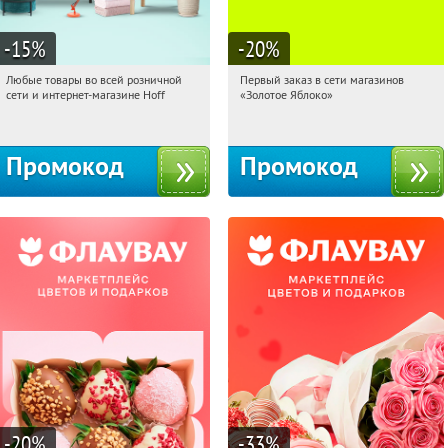
-15
%
-20
%
Любые товары во всей розничной
Первый заказ в сети магазинов
17:59:42
Получили:
83
17:59:42
Получи первым!
сети и интернет-магазине Hoff
«Золотое Яблоко»
Москва, 1-й Волоколамский проезд,
Россия
10с1
Промокод
Промокод
-20
%
-33
%