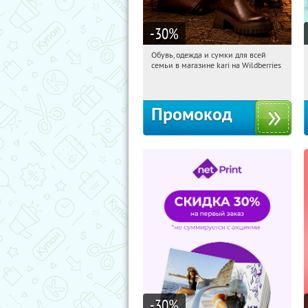
-30
%
Обувь, одежда и сумки для всей
17:59:42
Получили:
30
семьи в магазине kari на Wildberries
Россия
Промокод
-30
%