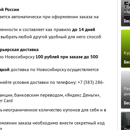
Ра
ой России
«Э
ается автоматически при оформлении заказа на
Бе
ленности и составляет как правило
до 14 дней
 выбрать любой другой удобный для него способ
рьерская доставка
Кур
 по Новосибирску
100 рублей при заказе до 500
Бе
идкой
доставка по Новосибирску осуществляется
няйте условия доставки по телефону: +7 (383) 286-
Ра
дне
анции, банковским переводом, «Яндекс Деньги»,
er Card
Бе
ть неограниченное количество купонов для себя и в
рмлении заказа необходимо внести секретный код
у»
Люб