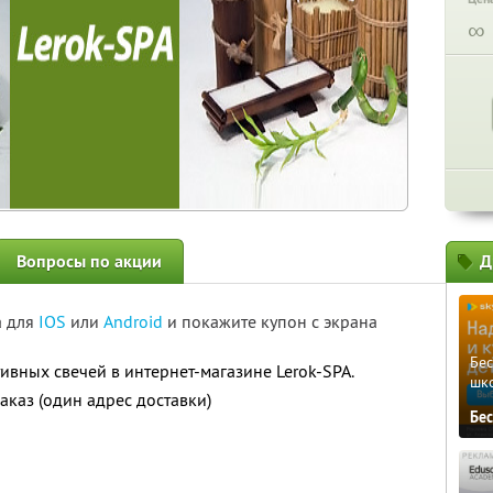
∞
Вопросы по акции
Д
а для
IOS
или
Android
и покажите купон с экрана
Бе
ивных свечей в интернет-магазине Lerok-SPA.
шк
аказ (один адрес доставки)
Бе