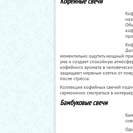
Кофейные свечи
Коф
наз
Обы
коф
про
Коф
Дос
моментально ощутить мощный прит
ума и создает спокойную атмосфер
кофейного аромата в человеческо
защищают нервные клетки от пов
после стресса.
Коллекция кофейных свечей подчер
гармонично смотреться в интерьер
Бамбуковые свечи
Бам
сов
Оди