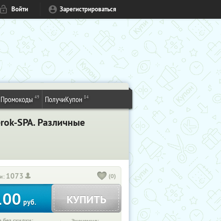
Войти
Зарегистрироваться
49
84
Промокоды
ПолучиКупон
rok-SPA. Различные
1073
(0)
и:
100
КУПИТЬ
руб.
 без скидки: