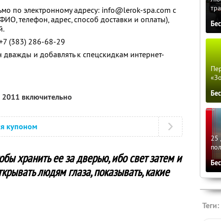
тра
мо по электронному адресу: info@lerok-spa.com с
ИО, телефон, адрес, способ доставки и оплаты),
Бе
й.
+7 (383) 286-68-29
н дважды и добавлять к спецскидкам интернет-
Пер
«З
Бе
а 2011 включительно
ся купоном
25 
по
обы хранить ее за дверью, ибо свет затем и
Бе
открывать людям глаза, показывать, какие
Теги: