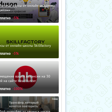
зличные курсы от онлайн-академии
дюсон»
сплатно
-5%
сы от онлайн-школы Skillfactory
сплатно
-5%
змещение вашей вакансии на 30
й на сайте HeadHunter
сплатно
-100%
ой трансфер от сервиса заказа