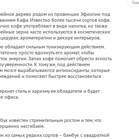
Тов
ейное дерево родом из провинции Эфиопии под
ванием Кафа. Известно более тысячи сортов кофе.
чно кофе употребляют в виде напитка, но также
ейные зерна часто используются в косметических
цедурах, ароматерапии и декоре интерьеров.
е обладает сильным тонизирующим действием.
таточно просто вдохнуть его аромат, чтобы
ок энергии. Запах кофе помогает обрести ясность
у уверенности. К тому же, под действием
м мозге вырабатываются антиоксиданты, которые
реждений и помогают быстрее восстановиться
кнет стиль и харизму ее обладателя и будет
е офиса.
бук известен стремительным ростом и тем, что
ершенно несгибаем.
н из самых редких сортов – бамбук с квадратной