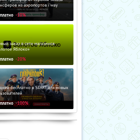
нсферов из аэропортов i'way
сплатно
-10%
вый заказ в сети магазинов
олотое Яблоко»
сплатно
-20%
дней бесплатно в START для новых
льзователей
сплатно
-100%