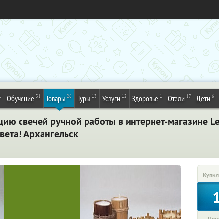
1
31
26
13
12
1
17
6
Обучение
Товары
Туры
Услуги
Здоровье
Отели
Дети
цию свечей ручной работы в интернет-магазине Le
вета! Архангельск
Купил
Цена