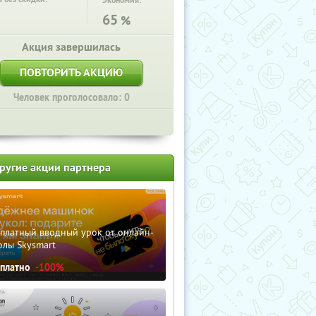
Экономия:
65
%
Акция завершилась
ПОВТОРИТЬ АКЦИЮ
Человек проголосовало: 0
ругие акции партнера
сплатный вводный урок от онлайн-
олы Skysmart
сплатно
-100%