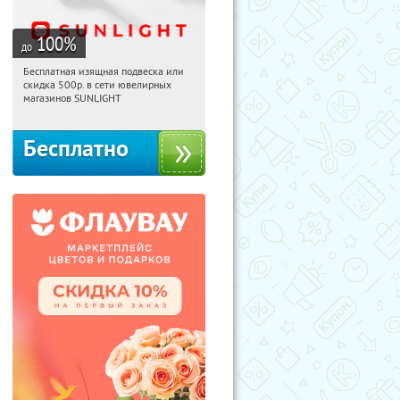
100
%
до
Бесплатная изящная подвеска или
17:59:42
Получили:
73
скидка 500р. в сети ювелирных
Россия
магазинов SUNLIGHT
Бесплатно