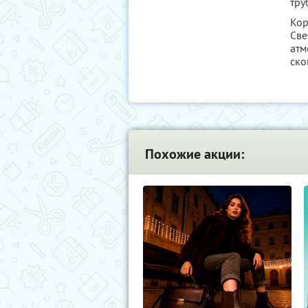
тру
Кор
Све
атм
ско
Похожие акции: