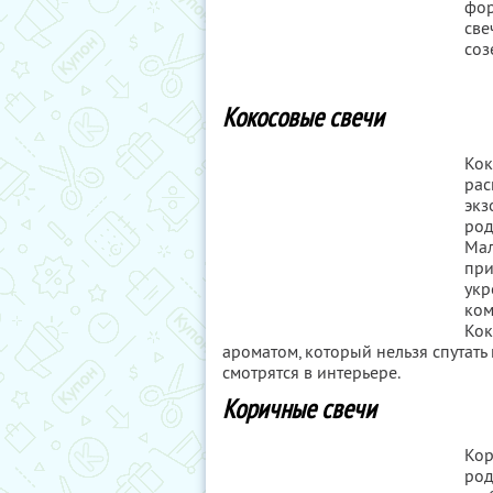
фор
све
соз
Кокосовые свечи
Кок
рас
экз
род
Мал
при
укр
ком
Кок
ароматом, который нельзя спутать 
смотрятся в интерьере.
Коричные свечи
Кор
род