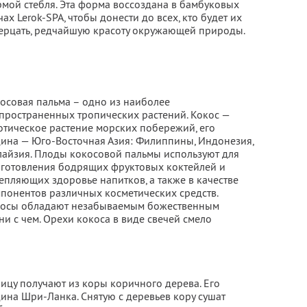
мой стебля. Эта форма воссоздана в бамбуковых
чах Lerok-SPA, чтобы донести до всех, кто будет их
ерцать, редчайшую красоту окружающей природы.
осовая пальма – одно из наиболее
пространенных тропических растений. Кокос —
отическое растение морских побережий, его
ина — Юго-Восточная Азия: Филиппины, Индонезия,
айзия. Плоды кокосовой пальмы используют для
готовления бодрящих фруктовых коктейлей и
епляющих здоровье напитков, а также в качестве
понентов различных косметических средств.
осы обладают незабываемым божественным
ни с чем. Орехи кокоса в виде свечей смело
ицу получают из коры коричного дерева. Его
ина Шри-Ланка. Снятую с деревьев кору сушат