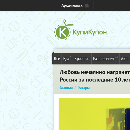
Архангельск
6
1
24
Все
Еда
Красота
Развлечения
Авто
Любовь нечаянно нагрянет..
России за последние 10 ле
Главная
Товары