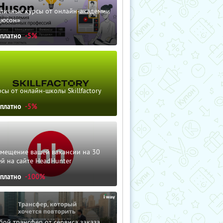
зличные курсы от онлайн-академии
дюсон»
сплатно
-5%
сы от онлайн-школы Skillfactory
сплатно
-5%
змещение вашей вакансии на 30
й на сайте HeadHunter
сплатно
-100%
ой трансфер от сервиса заказа