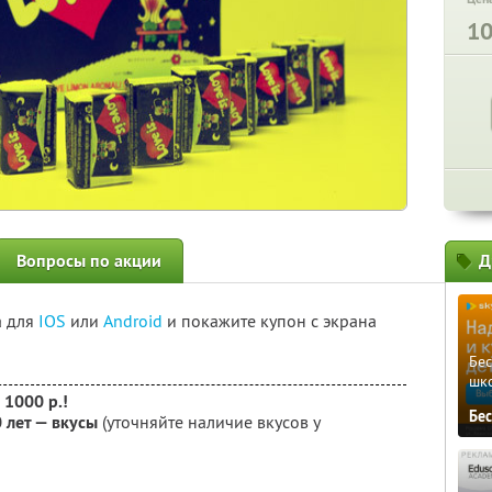
1
Вопросы по акции
Д
а для
IOS
или
Android
и покажите купон с экрана
Бе
шк
 1000 р.!
Бе
0 лет — вкусы
(уточняйте наличие вкусов у