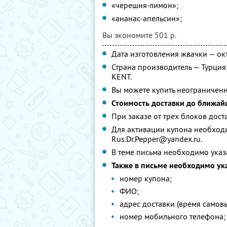
«черешня-лимон»;
«ананас-апельсин»;
Вы экономите 501 р.
Дата изготовления жвачки — окт
Страна производитель — Турци
KENT.
Вы можете купить неограниченн
Стоимость доставки до ближай
При заказе от трех блоков дост
Для активации купона необходим
Rus.Dr.Pepper@yandex.ru.
В теме письма необходимо указ
Также в письме необходимо ука
номер купона;
ФИО;
адрес доставки (время самовы
номер мобильного телефона;