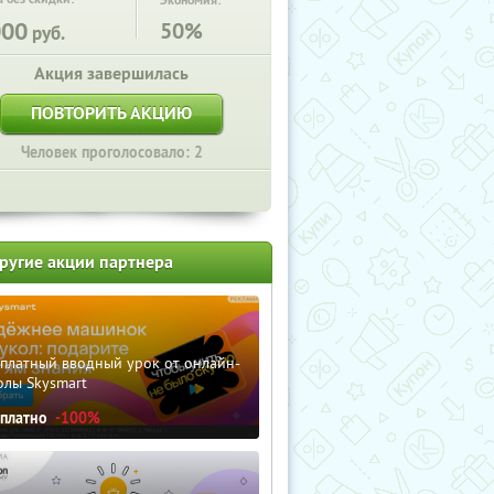
Экономия:
000
50%
руб.
Акция завершилась
ПОВТОРИТЬ АКЦИЮ
Человек проголосовало: 2
ругие акции партнера
сплатный вводный урок от онлайн-
олы Skysmart
сплатно
-100%