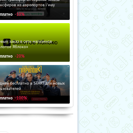
нсферов из аэропортов i'way
сплатно
-10%
вый заказ в сети магазинов
олотое Яблоко»
сплатно
-20%
дней бесплатно в START для новых
льзователей
сплатно
-100%