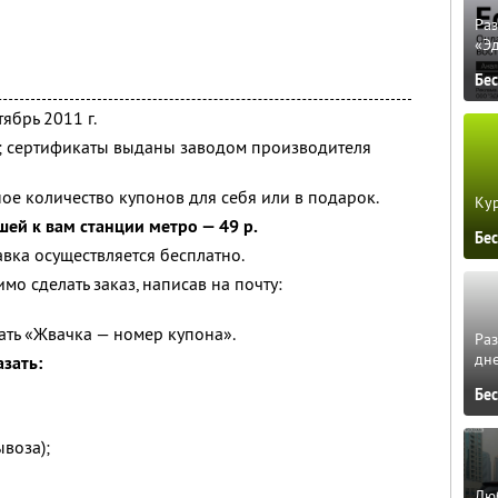
Ра
«Э
Бе
ябрь 2011 г.
я; сертификаты выданы заводом производителя
ое количество купонов для себя или в подарок.
Кур
шей к вам станции метро — 49 р.
Бе
авка осуществляется бесплатно.
о сделать заказ, написав на почту:
ать «Жвачка — номер купона».
Ра
дне
зать:
Бе
воза);
Люб