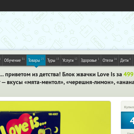
1
31
25
13
12
1
16
6
Обучение
Товары
Туры
Услуги
Здоровье
Отели
Дети
. приветом из детства! Блок жвачки Love Is за
499
т — вкусы «мята-ментол», «черешня-лимон», «анан
Купил
Цена