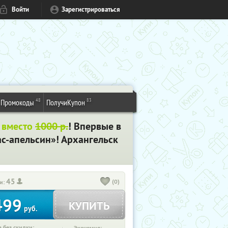
Войти
Зарегистрироваться
48
83
Промокоды
ПолучиКупон
 вместо
1000 р.
! Впервые в
ас-апельсин»! Архангельск
45
(0)
и:
499
КУПИТЬ
руб.
 без скидки: