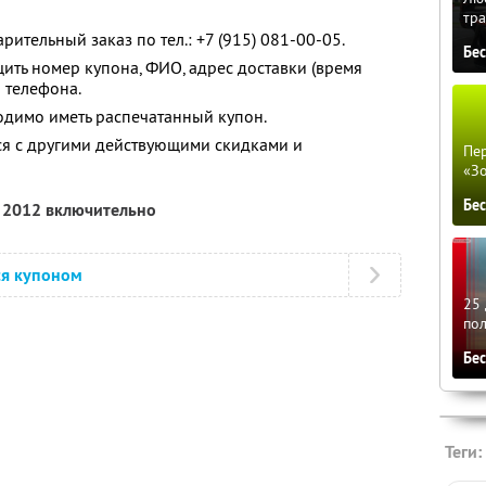
тра
рительный заказ по тел.: +7 (915) 081-00-05.
Бе
ть номер купона, ФИО, адрес доставки (время
о телефона.
одимо иметь распечатанный купон.
ся с другими действующими скидками и
Пер
«З
Бе
я 2012 включительно
ся купоном
25 
по
Бе
Теги: