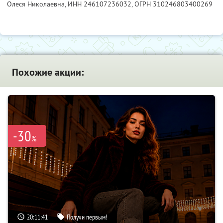
Олеся Николаевна,
ИНН 246107236032
, ОГРН 310246803400269
Похожие акции:
-30
%
20:11:40
Получи первым!