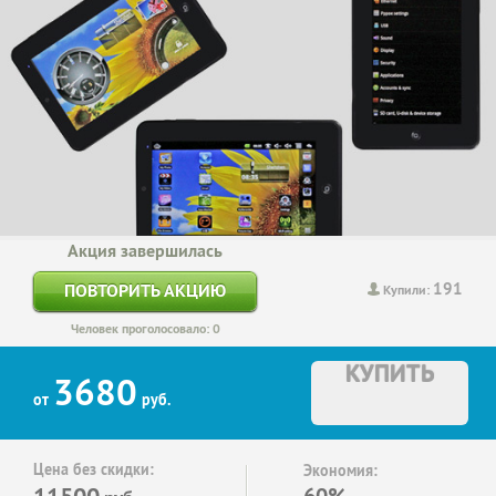
Акция завершилась
191
ПОВТОРИТЬ АКЦИЮ
Купили:
Человек проголосовало: 0
КУПИТЬ
3680
от
руб.
Цена без скидки:
Экономия:
11500
60%