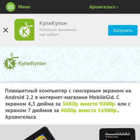
Меню
Архангельск
КупиКупон
Мобильное приложение
Загрузить
ещё удобнее
Планшетный компьютер с сенсорным экраном на
Android 2.2 в интернет-магазине MobileGid. С
экраном 4,3 дюйма за
3680р. вместо
9200
р.
или с
экраном 7 дюймов за
4600р. вместо
11500
р.
.
Архангельск