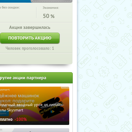
 без скидки:
Экономия:
50
%
Акция завершилась
ПОВТОРИТЬ АКЦИЮ
Человек проголосовало: 1
ругие акции партнера
сплатный вводный урок от онлайн-
олы Skysmart
сплатно
-100%