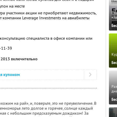
упон на месте
ура участники акции не приобретают недвижимость,
Ра
«Э
 компании Leverage Investments на авиабилеты
Бе
 консультацию специалиста в офисе компании или
0-11-39
Кур
я 2013 включительно
Бе
ся купоном
Ра
дне
Бе
ожим на рай», и, поверьте, это не преувеличение. В
емноморья лето долгое и горячее, солнце каждый
ренная с небольшим предсказуемым дождиком! За