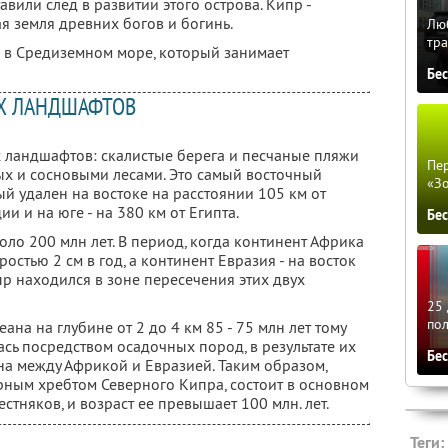
вили след в развитии этого острова. Кипр -
я земля древних богов и богинь.
Люб
тра
в в Средиземном море, который занимает
Бе
Х ЛАНДШАФТОВ
 ландшафтов: скалистые берега и песчаные пляжи
Пер
х и сосновыми лесами. Это самый восточный
«З
й удален на востоке на расстоянии 105 км от
ции и на юге - на 380 км от Египта.
Бе
ло 200 млн лет. В период, когда континент Африка
ростью 2 см в год, а континент Евразия - на восток
пр находился в зоне пересечения этих двух
25 
по
на на глубине от 2 до 4 км 85 - 75 млн лет тому
ась посредством осадочных пород, в результате их
Бе
на между Африкой и Евразией. Таким образом,
рным хребтом Северного Кипра, состоит в основном
тняков, и возраст ее превышает 100 млн. лет.
Теги: