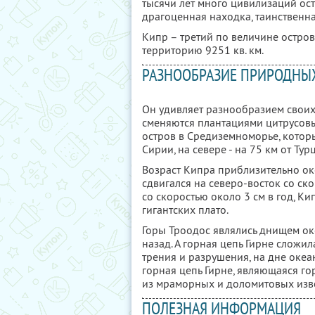
тысячи лет много цивилизаций оста
драгоценная находка, таинственна
Кипр – третий по величине остро
территорию 9251 кв. км.
РАЗНООБРАЗИЕ ПРИРОДНЫ
Он удивляет разнообразием своих
сменяются плантациями цитрусовы
остров в Средиземноморье, которы
Сирии, на севере - на 75 км от Тур
Возраст Кипра приблизительно око
сдвигался на северо-восток со ско
со скоростью около 3 см в год, Ки
гигантских плато.
Горы Троодос являлись днищем океа
назад. А горная цепь Гирне сложил
трения и разрушения, на дне океа
горная цепь Гирне, являющаяся го
из мраморных и доломитовых извес
ПОЛЕЗНАЯ ИНФОРМАЦИЯ