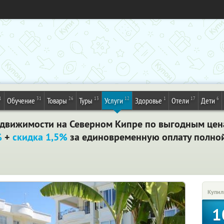
1
31
26
13
12
1
17
6
Обучение
Товары
Туры
Услуги
Здоровье
Отели
Дети
движимости на Северном Кипре по выгодным цена
%
+
скидка 1,5%
за единовременную оплату полной
Купил
1