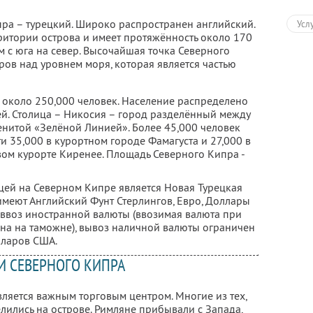
а – турецкий. Широко распространен английский.
Усл
итории острова и имеет протяжённость около 170
км с юга на север. Высочайшая точка Северного
ров над уровнем моря, которая является частью
 около 250,000 человек. Население распределено
й. Столица – Никосия – город разделённый между
итой «Зелёной Линией». Более 45,000 человек
и 35,000 в курортном городе Фамагуста и 27,000 в
ом курорте Киренее. Площадь Северного Кипра -
ей на Северном Кипре является Новая Турецкая
меют Английский Фунт Стерлингов, Евро, Доллары
а ввоз иностранной валюты (ввозимая валюта при
на на таможне), вывоз наличной валюты ограничен
лларов США.
И СЕВЕРНОГО КИПРА
ляется важным торговым центром. Многие из тех,
елились на острове. Римляне прибывали с Запада,