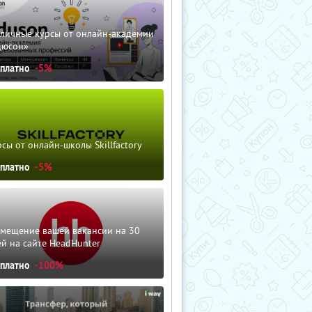
зличные курсы от онлайн-академии
дюсон»
сплатно
-5%
сы от онлайн-школы Skillfactory
сплатно
-5%
змещение вашей вакансии на 30
й на сайте HeadHunter
сплатно
-100%