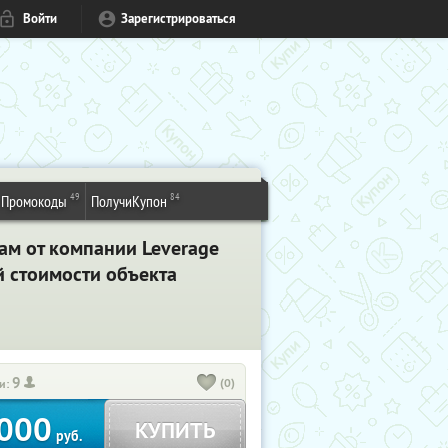
Войти
Зарегистрироваться
49
84
Промокоды
ПолучиКупон
м от компании Leverage
 стоимости объекта
9
(0)
и:
000
КУПИТЬ
руб.