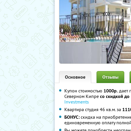
Основное
Отзывы
Купон стоимостью
1000р.
дает 
Северном Кипре
со скидкой до
Investments
Квартира студия 46 кв.м. за
111
БОНУС:
скидка на приобретение
единовременную оплату полной
Вы можете приобрести неограни