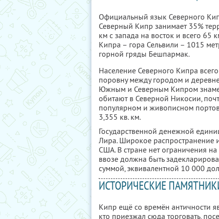
Официальный язык Северного Кипр
Северный Кипр занимает 35% терр
км с запада на восток и всего 65 
Кипра – гора Сельвили – 1015 мет
горной гряды Бешпармак.
Население Северного Кипра всего
поровну между городом и деревне
Южным и Северным Кипром знамен
обитают в Северной Никосии, почт
популярном и живописном портов
3,355 кв. км.
Государственной денежной единиц
Лира. Широкое распространение и
США. В стране нет ограничения н
ввозе должна быть задекларирова
суммой, эквивалентной 10 000 до
ИСТОРИЧЕСКИЕ ПАМЯТНИК
Кипр ещё со времён античности яв
кто приезжал сюда торговать, пос