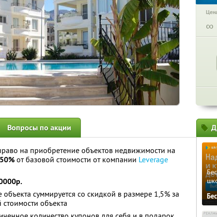
Цена
∞
Вопросы по акции
Д
право на приобретение объектов недвижимости на
 50%
от базовой стоимости от компании
Leverage
Бе
0000р.
шк
 объекта суммируется со скидкой в размере 1,5% за
Бе
 стоимости объекта
ченное количество купонов для себя и в подарок