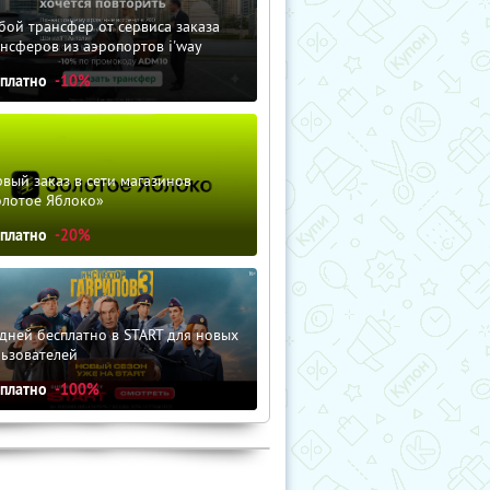
ой трансфер от сервиса заказа
нсферов из аэропортов i'way
сплатно
-10%
вый заказ в сети магазинов
олотое Яблоко»
сплатно
-20%
дней бесплатно в START для новых
льзователей
сплатно
-100%