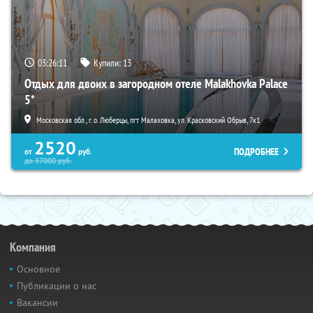
03:26:10
Купили:
13
Отдых для двоих в загородном отеле Malakhovka Palace
5*
Московская обл., г. о. Люберцы, пгт Малаховка, ул. Красковский Обрыв, 7к1
2520
ПОДРОБНЕЕ
от
руб.
до
57000
руб.
Компания
Основное
Публикации о нас
Вакансии