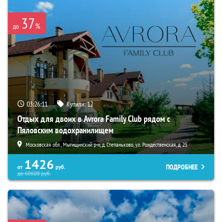
37
%
до
03:26:10
Купили:
12
Отдых для двоих в Avrora Family Club рядом с
Пяловским водохранилищем
Московская обл., Мытищинский р-н, д. Степаньково, ул. Рождественская, д. 25
1426
ПОДРОБНЕЕ
от
руб.
до
60600
руб.