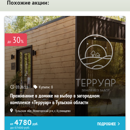
Похожие акции:
30
%
до
03:26:10
Купили:
8
Проживание в домике на выбор в загородном
комплексе «Терруар» в Тульской области
Тульская обл., Ясногорский р-н, с. Кузмищево
4780
ПОДРОБНЕЕ
от
руб.
до
57400
руб.