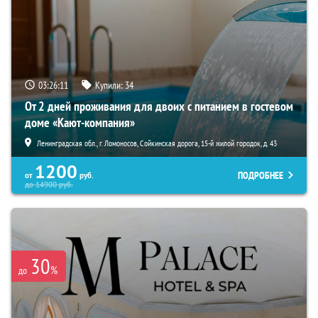
03:26:10
Купили:
34
От 2 дней проживания для двоих с питанием в гостевом
доме «Кают-компания»
Ленинградская обл., г. Ломоносов, Сойкинская дорога, 15-й жилой городок, д. 43
1200
ПОДРОБНЕЕ
от
руб.
до
14900
руб.
30
%
до