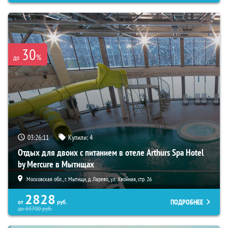
30
%
до
03:26:10
Купили:
4
Отдых для двоих с питанием в отеле Arthurs Spa Hotel
by Mercure в Мытищах
Московская обл., г. Мытищи, д. Ларево, ул. Хвойная, стр. 26
2828
ПОДРОБНЕЕ
от
руб.
до
65700
руб.