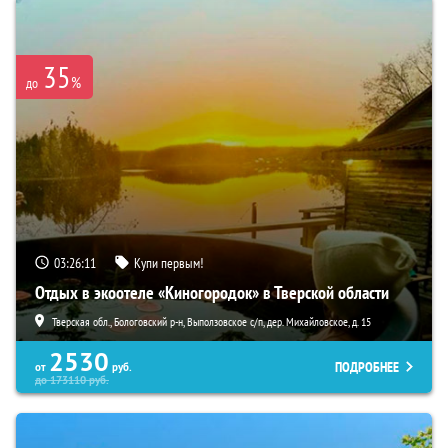
35
%
до
03:26:10
Купи первым!
Отдых в экоотеле «Киногородок» в Тверской области
Тверская обл., Бологовский р-н, Выползовское с/п, дер. Михайловское, д. 15
2530
ПОДРОБНЕЕ
от
руб.
до
173110
руб.