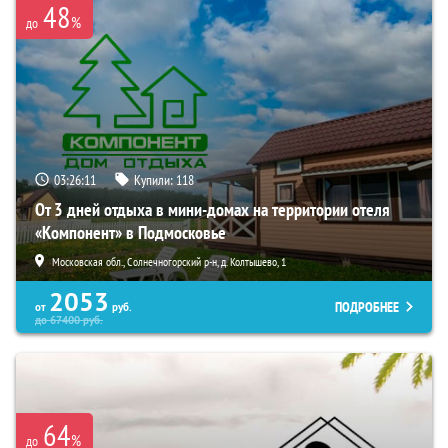
48
%
до
03:26:10
Купили:
118
От 3 дней отдыха в мини-домах на территории отеля
«Компонент» в Подмосковье
Московская обл., Солнечногорский р-н, д. Колтышево, 1
2053
ПОДРОБНЕЕ
от
руб.
до
67400
руб.
64
%
до