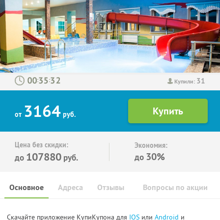
31
:
:
Купили:
3164
от
руб.
Цена без скидки:
Экономия:
107880
30%
до
до
руб.
Основное
Адреса
Отзывы
Вопросы по акции
Скачайте приложение КупиКупона для
IOS
или
Android
и