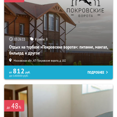
03:26:10
Купили:
8
Отдых на турбазе «Покровские ворота»: питание, мангал,
бильярд и другое
Московская обл., КП Покровские ворота, д. 182
812
ПОДРОБНЕЕ
от
руб.
до
140800
руб.
48
%
до