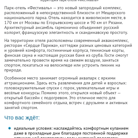
Парк-отель «Фестиваль» — это новый загородный комплекс,
расположенный в непосредственной близости от Мещерского
национального парка. Отель находится в живописном месте, в
170 км от Москвы по Егорьевскому шоссе и 90 км от Рязани.
Архитектурный ансамбль гармонично объединяет русский
колорит, французскую элегантность и скандинавскую простоту.
На территории отеля расположены современный аквакомплекс,
ресторан «Сердце Парижа», коттеджи разных ценовых категорий
и уровней комфорта, гостиничные корпуса, теннисные корты,
финская сауна и настоящая русская баня из сруба. Гости смогут
замечательно провести время на свежем воздухе, заняться
спортом, покататься на велосипеде или устроить пикник на
природе.
Особенное место занимает огромный аквапарк с яркими
аттракционами. Здесь есть развлечения для детей и взрослых:
головокружительные спуски с горок, увлекательные игры и
весёлые конкурсы. Помимо этого, открылся новый объект —
открытый бассейн с подогревом. Это отличное место для
комфортного семейного отдыха, встреч с друзьями и активных
занятий спортом.
Что вас ждёт:
идеальные условия: наслаждайтесь комфортным купанием
даже в прохладные дни благодаря постоянной поддержке