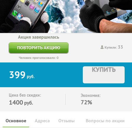
Акция завершилась
33
ПОВТОРИТЬ АКЦИЮ
Купили:
Человек проголосовало: 0
КУПИТЬ
399
руб.
Цена без скидки:
Экономия:
1400
72%
руб.
Основное
Адреса
Отзывы
Вопросы по акции