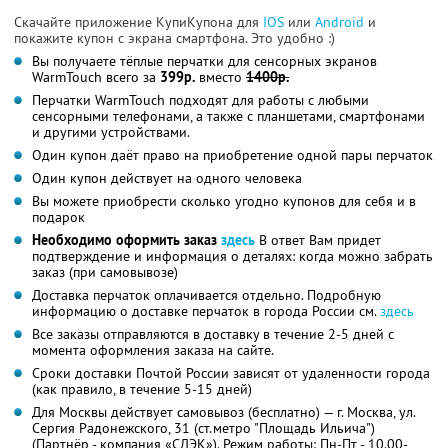
Скачайте приложение КупиКупона для
IOS
или
Android
и
покажите купон с экрана смартфона. Это удобно :)
Вы получаете тёплые перчатки для сенсорных экранов
WarmTouch всего за
399р.
вместо
1400р.
Перчатки WarmTouch подходят для работы с любыми
сенсорными телефонами, а также с планшетами, смартфонами
и другими устройствами.
Один купон даёт право на приобретение одной пары перчаток
Один купон действует на одного человека
Вы можете приобрести сколько угодно купонов для себя и в
подарок
Необходимо оформить заказ
здесь
В ответ Вам придет
подтверждение и информация о деталях: когда можно забрать
заказ (при самовывозе)
Доставка перчаток оплачивается отдельно. Подробную
информацию о доставке перчаток в города России см.
здесь
Все заказы отправляются в доставку в течение 2-5 дней с
момента оформления заказа на сайте.
Сроки доставки Почтой России зависят от удаленности города
(как правило, в течение 5-15 дней)
Для Москвы действует самовывоз (бесплатно) — г. Москва, ул.
Сергия Радонежского, 31 (ст.метро "Площадь Ильича")
(Партнёр - компания «СДЭК»). Режим работы: Пн-Пт - 10.00-