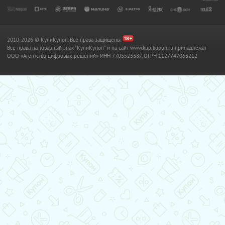
2010-2026 © КупиКупон. Все права защищены.
Все права на товарный знак "КупиКупон" и на сайт www.kupikupon.ru принадлежат
OOO «Агентство цифровых решений» ИНН 7705523387, ОГРН 1127747063212