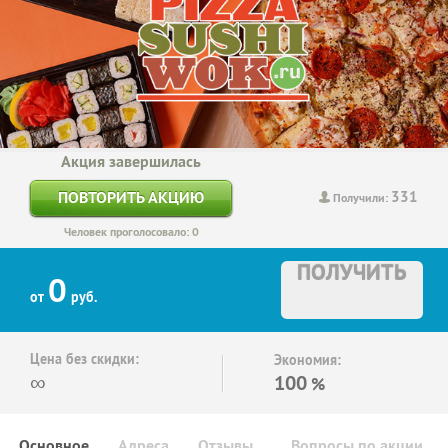
Акция завершилась
331
ПОВТОРИТЬ АКЦИЮ
Получили:
Человек проголосовало: 0
ПОЛУЧИТЬ
0
от
руб.
Цена без скидки:
Экономия:
∞
100
%
Основное
Адреса
Отзывы
Вопросы по акции